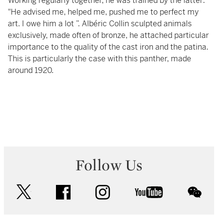
Working regularly together, he was trained by the latter:
"He advised me, helped me, pushed me to perfect my
art. I owe him a lot ”. Albéric Collin sculpted animals
exclusively, made often of bronze, he attached particular
importance to the quality of the cast iron and the patina.
This is particularly the case with this panther, made
around 1920.
Follow Us
twitter
facebook
instagram
youtube
wec