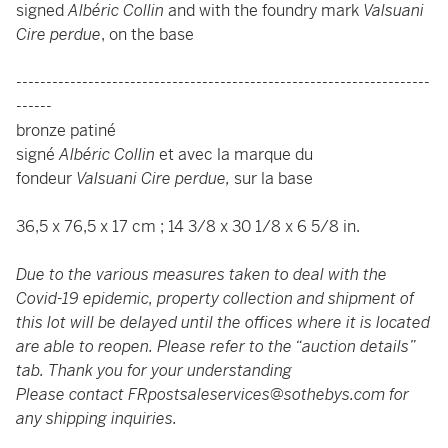
signed
Albéric Collin
and with the foundry mark
Valsuani
Cire perdue
, on the base
---------------------------------------------------------------------
------
bronze patiné
signé
Albéric Collin
et avec la marque du
fondeur
Valsuani Cire perdue,
sur la base
36,5 x 76,5 x 17 cm ; 14 3/8 x 30 1/8 x 6 5/8 in.
Due to the various measures taken to deal with the
Covid-19 epidemic, property collection and shipment of
this lot will be delayed until the offices where it is located
are able to reopen. Please refer to the “auction details”
tab. Thank you for your understanding
Please contact
FRpostsaleservices@sothebys.com
for
any shipping inquiries.