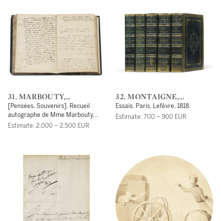
31. MARBOUTY,
32. MONTAIGNE,
CAROLINE -- CHARLES-
MICHEL DE
[Pensées. Souvenirs]. Recueil
Essais. Paris, Lefèvre, 1818.
AUGUSTIN SAINTE-
autographe de Mme Marbouty,
Estimate: 700 – 900 EUR
avec une page et des notes
BEUVE
Estimate: 2,000 – 2,500 EUR
autographes de Sainte-Beuve.
1832-1889.