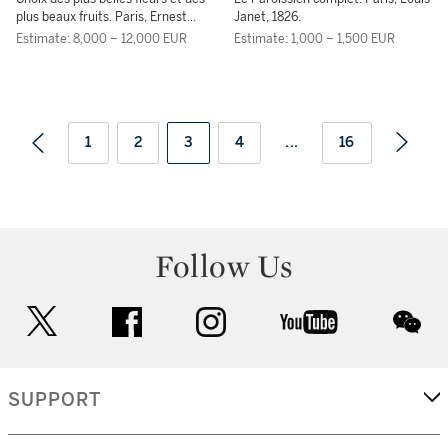
plus beaux fruits. Paris, Ernest
Janet, 1826.
Panckoucke, 1827-[1833].
Estimate: 8,000 – 12,000 EUR
Estimate: 1,000 – 1,500 EUR
1
2
3
4
...
16
Follow Us
twitter
facebook
instagram
youtube
wec
SUPPORT