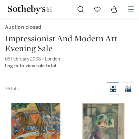
Go to My Favorites
Items in Sh
0
Auction closed
Impressionist And Modern Art
Evening Sale
05 February 2008 • London
Log in to view sale total
76 lots