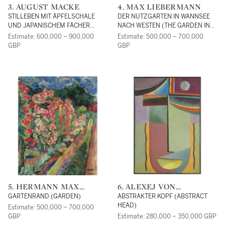
3. AUGUST MACKE
4. MAX LIEBERMANN
STILLEBEN MIT ÄPFELSCHALE
DER NUTZGARTEN IN WANNSEE
UND JAPANISCHEM FÄCHER
NACH WESTEN (THE GARDEN IN
(STILL-LIFE WITH BOWL OF
WANNSEE TO THE WEST)
Estimate: 600,000 – 900,000
Estimate: 500,000 – 700,000
APPLES AND JAPANESE FAN)
GBP
GBP
5. HERMANN MAX
6. ALEXEJ VON
PECHSTEIN
JAWLENSKY
GARTENRAND (GARDEN)
ABSTRAKTER KOPF (ABSTRACT
HEAD)
Estimate: 500,000 – 700,000
GBP
Estimate: 280,000 – 350,000 GBP