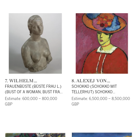
7. WILHELM
8. ALEXEJ VON
LEHMBRUCK
JAWLENSKY
FRAUENBÜSTE (BÜSTE FRAU L.)
SCHOKKO (SCHOKKO MIT
(BUST OF A WOMAN, BUST FRAU
TELLERHUT) SCHOKKO
L.)
(SCHOKKO WITH WIDE-BRIMMED
Estimate: 600,000 – 800,000
Estimate: 6,500,000 – 8,500,000
HAT)
GBP
GBP