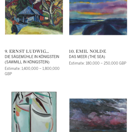
9. ERNST LUDWIG
10. EMIL NOLDE
KIRCHNER
DIE SÄGEMÜHLE IN KÖNIGSTEIN
DAS MEER (THE SEA)
(SAWMILL IN KÖNIGSTEIN)
Estimate: 180,000 – 250,000 GBP
Estimate: 1,400,000 – 1,800,000
GBP