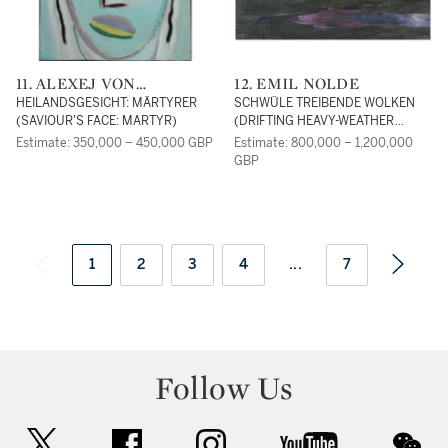
11. ALEXEJ VON
12. EMIL NOLDE
JAWLENSKY
HEILANDSGESICHT: MÄRTYRER
SCHWÜLE TREIBENDE WOLKEN
(SAVIOUR'S FACE: MARTYR)
(DRIFTING HEAVY-WEATHER
CLOUDS)
Estimate: 350,000 – 450,000 GBP
Estimate: 800,000 – 1,200,000
GBP
1
2
3
4
...
7
Follow Us
twitter
facebook
instagram
youtube
wec