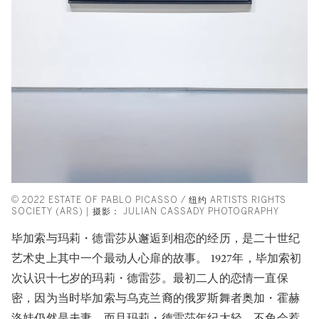
© 2022 ESTATE OF PABLO PICASSO / 纽约 ARTISTS RIGHTS
SOCIETY (ARS) | 摄影： JULIAN CASSADY PHOTOGRAPHY
毕加索与玛莉・德雷莎从邂逅到相恋的经历，是二十世纪
艺术史上其中一个最动人心扉的故事。 1927年，毕加索初
次认识十七岁的玛莉・德雷莎。最初二人的恋情一直保
密，因为当时毕加索与乌克兰裔的俄罗斯舞者奥加・霍赫
洛娃仍然是夫妻，而且玛莉・德雷莎年纪太轻，不免会惹