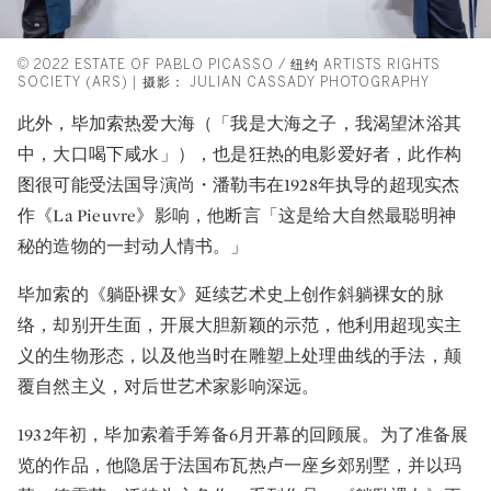
© 2022 ESTATE OF PABLO PICASSO / 纽约 ARTISTS RIGHTS
SOCIETY (ARS) | 摄影： JULIAN CASSADY PHOTOGRAPHY
此外，毕加索热爱大海（「我是大海之子，我渴望沐浴其
中，大口喝下咸水」），也是狂热的电影爱好者，此作构
图很可能受法国导演尚・潘勒韦在1928年执导的超现实杰
作《La Pieuvre》影响，他断言「这是给大自然最聪明神
秘的造物的一封动人情书。」
毕加索的《躺卧裸女》延续艺术史上创作斜躺裸女的脉
络，却别开生面，开展大胆新颖的示范，他利用超现实主
义的生物形态，以及他当时在雕塑上处理曲线的手法，颠
覆自然主义，对后世艺术家影响深远。
1932年初，毕加索着手筹备6月开幕的回顾展。为了准备展
览的作品，他隐居于法国布瓦热卢一座乡郊别墅，并以玛