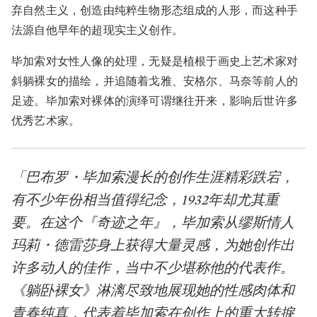
弃自然主义，创造由纯粹生物形态组成的人形，而这种手
法源自他早年的超现实主义创作。
毕加索对女性人像的处理，无疑是植根于画史上艺术家对
斜躺裸女的描绘，并追随着戈雅、安格尔、马奈等前人的
足迹。毕加索对裸体的演绎可谓继往开来，影响后世许多
优秀艺术家。
「巴布罗・毕加索漫长的创作生涯精彩跌宕，
有不少年份相当值得纪念，1932年却尤其重
要。在这个『奇迹之年』，毕加索从缪斯情人
玛莉・德雷莎身上获得大量灵感，为她创作出
许多动人的佳作，当中不少堪称他的代表作。
《躺卧裸女》淋漓尽致地展现她的性感肉体和
青春纯真，代表着毕加索在创作上的重大转捩