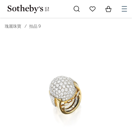
Go to My Favorites
Items in Sh
0
瑰麗珠寶
/
拍品 9