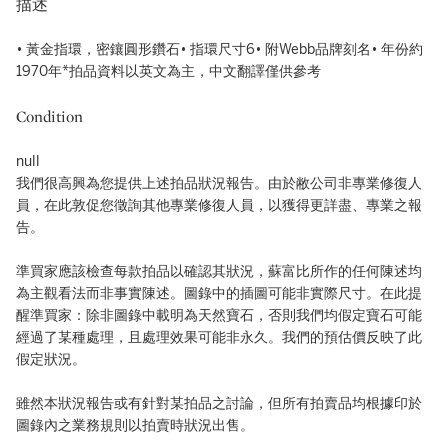
描述
• 黃金指環，密鑲圓形鑽石• 指環尺寸6• 附Webb品牌刻名• 年份約
1970年*拍品資料以英文為主，中文翻譯僅供參考
Condition
null
我們很高興為您提供上述拍品狀況報告。由於敝公司非專業修復人
員，在此敦促您徵詢其他專業修復人員，以獲得更詳盡、專業之報
告。
準買家應該檢查每款拍品以確認其狀況，蘇富比所作的任何陳述均
為主觀看法而非事實陳述。圖錄中的插圖可能非實際尺寸。在此提
醒準買家：除非圖錄中載明為天然寶石，否則我們均假定寶石可能
經過了某種處理，且處理效果可能非永久。我們的預估價反映了此
假定狀況。
雖然本狀況報告或有針對某拍品之討論，但所有拍賣品均根據印於
圖錄內之業務規則以拍賣時狀況出售。