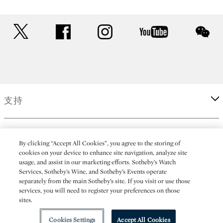
twitter
facebook
instagram
youtube
wec
支持
企業
By clicking “Accept All Cookies”, you agree to the storing of
cookies on your device to enhance site navigation, analyze site
usage, and assist in our marketing efforts. Sotheby’s Watch
更多
Services, Sotheby’s Wine, and Sotheby’s Events operate
separately from the main Sotheby’s site. If you visit or use those
services, you will need to register your preferences on those
sites.
(C) 2026 Sotheby's
Cookies Settings
Accept All Cookies