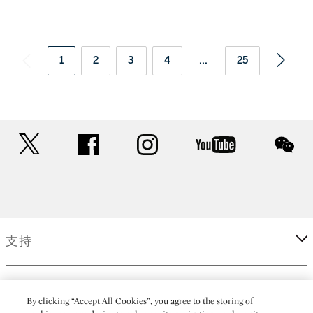
1
2
3
4
...
25
twitter
facebook
instagram
youtube
wec
支持
企業
By clicking “Accept All Cookies”, you agree to the storing of