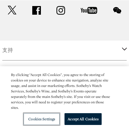
twitter
facebook
instagram
youtube
wec
支持
企業
By clicking “Accept All Cookies”, you agree to the storing of
cookies on your device to enhance site navigation, analyze site
usage, and assist in our marketing efforts. Sotheby’s Watch
更多
Services, Sotheby’s Wine, and Sotheby’s Events operate
separately from the main Sotheby’s site. If you visit or use those
services, you will need to register your preferences on those
sites.
(C) 2026 Sotheby's
Cookies Settings
Accept All Cookies