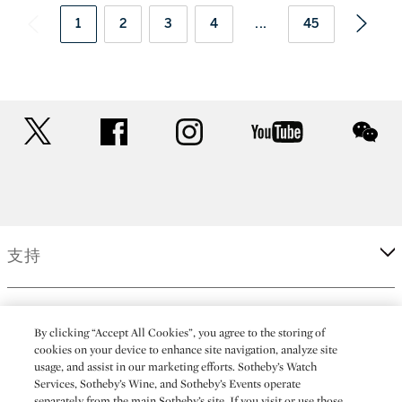
1
2
3
4
...
45
twitter
facebook
instagram
youtube
wec
支持
企業
By clicking “Accept All Cookies”, you agree to the storing of
cookies on your device to enhance site navigation, analyze site
usage, and assist in our marketing efforts. Sotheby’s Watch
更多
Services, Sotheby’s Wine, and Sotheby’s Events operate
separately from the main Sotheby’s site. If you visit or use those