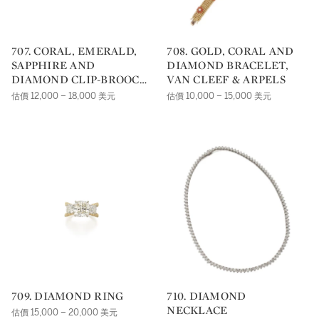
707. CORAL, EMERALD,
708. GOLD, CORAL AND
SAPPHIRE AND
DIAMOND BRACELET,
DIAMOND CLIP-BROOCH,
VAN CLEEF & ARPELS
DAVID WEBB
估價 12,000 – 18,000 美元
估價 10,000 – 15,000 美元
709. DIAMOND RING
710. DIAMOND
NECKLACE
估價 15,000 – 20,000 美元