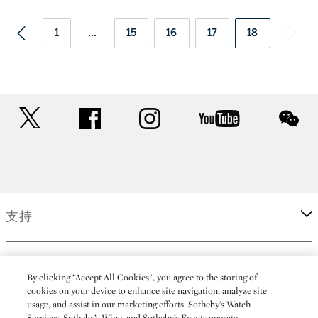
1
...
15
16
17
18
twitter
facebook
instagram
youtube
wec
支持
企業
By clicking “Accept All Cookies”, you agree to the storing of
cookies on your device to enhance site navigation, analyze site
usage, and assist in our marketing efforts. Sotheby’s Watch
更多
Services, Sotheby’s Wine, and Sotheby’s Events operate