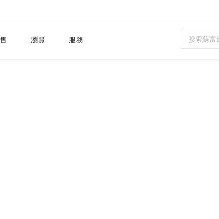
售
瀏覽
服務