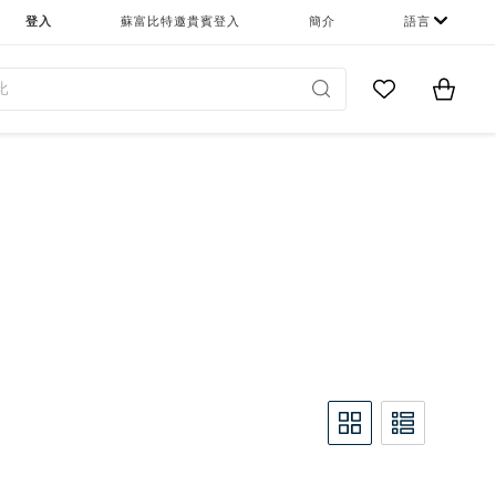
登入
蘇富比特邀貴賓登入
簡介
語言
Go to My Favor
Items i
0