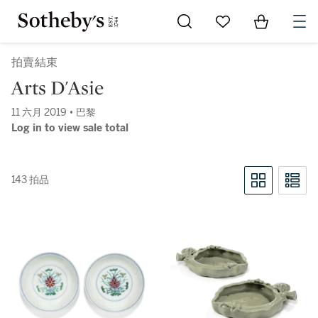
Go to My Favorites
Items in Sh
0
拍賣結束
Arts D'Asie
11 六月 2019 • 巴黎
Log in to view sale total
143 拍品