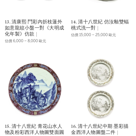
13. 清康熙 鬥彩內折枝蓮外
14. 清十八世紀 仿汝釉雙蝠
如意龍紋小盤一對《大明成
桃式洗一對 |
化年製》仿款 |
估價 15,000 – 25,000 歐元
估價 6,000 – 8,000 歐元
15. 清十八世紀 青花山水人
16. 清十八世紀中期 墨彩描
物及粉彩西洋人物圖雙面圓
金西洋人物圖盤二件 |