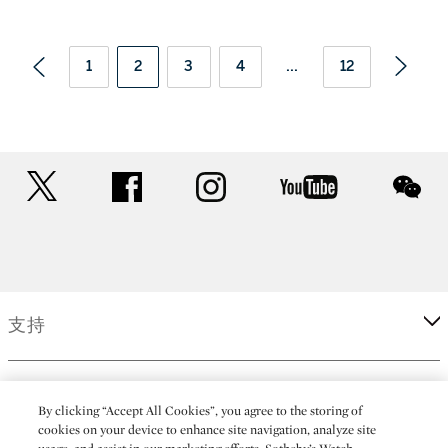
1
2
3
4
...
12
twitter
facebook
instagram
youtube
wec
支持
企業
By clicking “Accept All Cookies”, you agree to the storing of
cookies on your device to enhance site navigation, analyze site