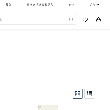
登入
蘇富比特邀貴賓登入
簡介
語言
Go to My Favor
Items i
0