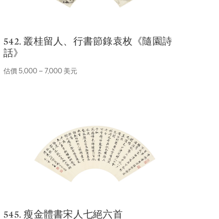
542. 叢桂留人、行書節錄袁枚《隨園詩
話》
估價 5,000 – 7,000 美元
545. 瘦金體書宋人七絕六首