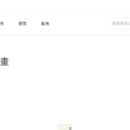
售
瀏覽
服務
畫