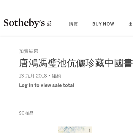
購買
BUY NOW
出
拍賣結束
唐鴻馮璧池伉儷珍藏中國書
13 九月 2018 • 紐約
Log in to view sale total
90 拍品