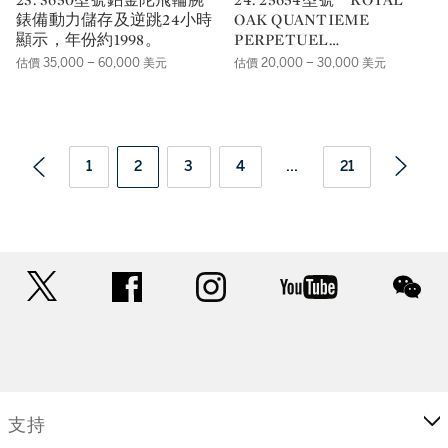
錶備動力儲存及逆跳24小時
OAK QUANTIEME
顯示，年份約1998。
PERPETUEL
AUTOMATIC」精鋼及黃金
估價 35,000 – 60,000 美元
估價 20,000 – 30,000 美元
自動上鏈萬年曆鍊帶腕錶備
月相顯示，年份約1990。
1
2
3
4
...
21
twitter
facebook
instagram
youtube
wec
支持