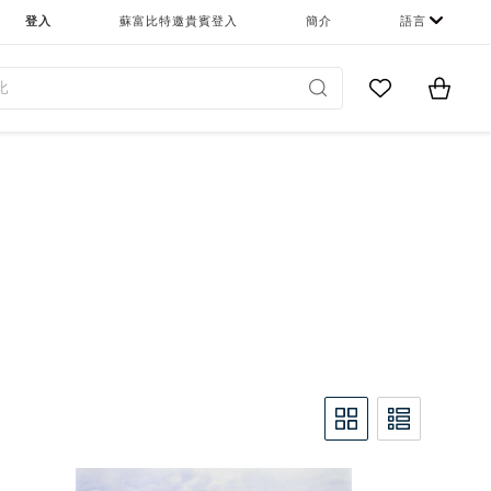
登入
蘇富比特邀貴賓登入
簡介
語言
Go to My Favor
Items i
0