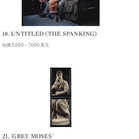
18. UNTITLED (THE SPANKING)
估價 5,000 – 7,000 美元
21. 'GREY MOSES'