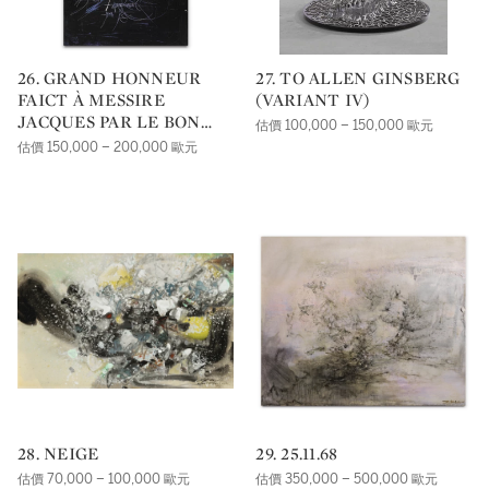
26. GRAND HONNEUR
27. TO ALLEN GINSBERG
FAICT À MESSIRE
(VARIANT IV)
JACQUES PAR LE BON
估價 100,000 – 150,000 歐元
DUC PHILIPPE
估價 150,000 – 200,000 歐元
28. NEIGE
29. 25.11.68
估價 70,000 – 100,000 歐元
估價 350,000 – 500,000 歐元