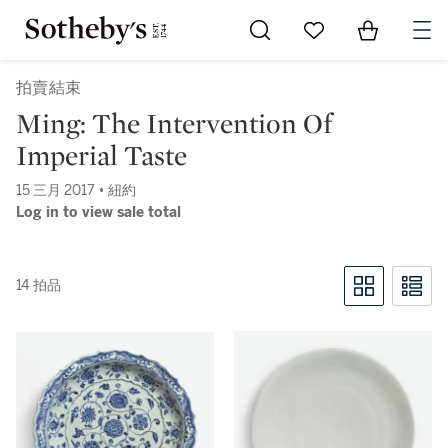
Go to My Favorites
Items in Sh
0
拍賣結束
Ming: The Intervention Of
Imperial Taste
15 三月 2017 • 紐約
Log in to view sale total
14 拍品