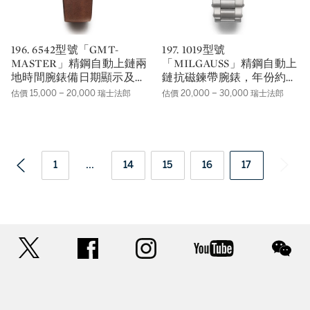
196. 6542型號「GMT-
197. 1019型號
MASTER」精鋼自動上鏈兩
「MILGAUSS」精鋼自動上
地時間腕錶備日期顯示及
鏈抗磁鍊帶腕錶，年份約
TROPICAL錶盤，年份約
1967，錶殼編號1636603。
估價 15,000 – 20,000 瑞士法郎
估價 20,000 – 30,000 瑞士法郎
1956，錶殼編號182229。
1
...
14
15
16
17
twitter
facebook
instagram
youtube
wec