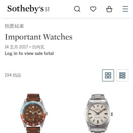
Go to My Favorites
Items in Sh
0
拍賣結束
Important Watches
14 五月 2017 • 日內瓦
Log in to view sale total
194 拍品