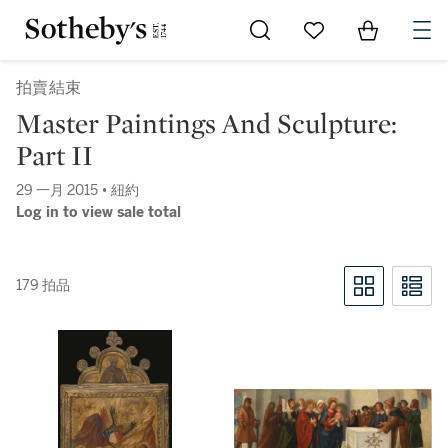
Go to My Favorites
Items in Sh
0
拍賣結束
Master Paintings And Sculpture:
Part II
29 一月 2015 • 紐約
Log in to view sale total
179 拍品