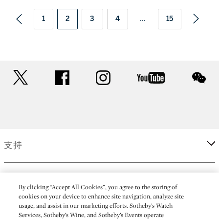
1
2
3
4
...
15
twitter
facebook
instagram
youtube
wec
支持
企業
By clicking “Accept All Cookies”, you agree to the storing of
cookies on your device to enhance site navigation, analyze site
usage, and assist in our marketing efforts. Sotheby’s Watch
更多
Services, Sotheby’s Wine, and Sotheby’s Events operate