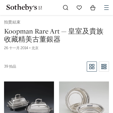
Go to My Favorites
Items in Sh
0
拍賣結束
Koopman Rare Art — 皇室及貴族
收藏精美古董銀器
26 十一月 2014 • 北京
39 拍品