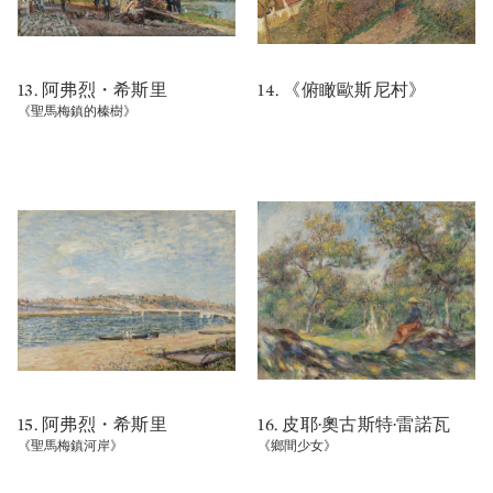
13. 阿弗烈・希斯里
14. 《俯瞰歐斯尼村》
《聖馬梅鎮的榛樹》
15. 阿弗烈・希斯里
16. 皮耶·奧古斯特·雷諾瓦
《聖馬梅鎮河岸》
《鄉間少女》