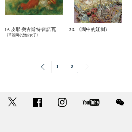
19. 皮耶·奧古斯特·雷諾瓦
20. 《園中的紅樹》
《草叢間小憩的女子》
1
2
twitter
facebook
instagram
youtube
wec