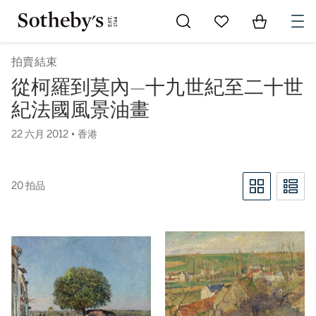
Go to My Favorites
Items in Sh
0
拍賣結束
從柯羅到莫內—十九世紀至二十世
紀法國風景油畫
22 六月 2012 • 香港
20 拍品