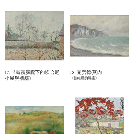
17. 《霜霧朦朧下的埃哈尼
18. 克勞德·莫內
小屋與牆籬》
《普維爾的懸崖》