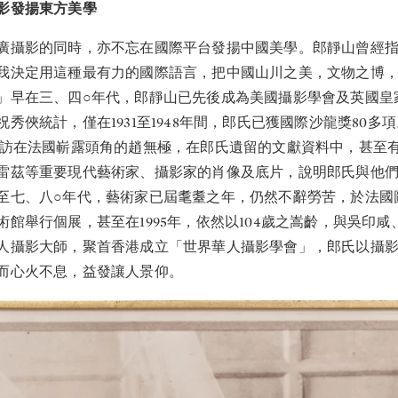
影發揚東方美學
廣攝影的同時，亦不忘在國際平台發揚中國美學。郎靜山曾經
我決定用這種最有力的國際語言，把中國山川之美，文物之博
」早在三、四○年代，郎靜山已先後成為美國攝影學會及英國皇
秀俠統計，僅在1931至1948年間，郎氏已獲國際沙龍獎80多項
到訪在法國嶄露頭角的趙無極，在郎氏遺留的文獻資料中，甚至
雷茲等重要現代藝術家、攝影家的肖像及底片，說明郎氏與他
至七、八○年代，藝術家已屆耄耋之年，仍然不辭勞苦，於法國
術館舉行個展，甚至在1995年，依然以104歲之嵩齡，與吳印
人攝影大師，聚首香港成立「世界華人攝影學會」，郎氏以攝
而心火不息，益發讓人景仰。