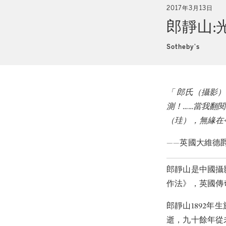
2017年3月13日
郎靜山:
Sotheby’s
「 郎氏（攝影
測！……當我翻
（珪），無緣在
——英國大維德爵
郎靜山是中國攝
作法》，英國傳
郎靜山1892年
逝，九十餘年從