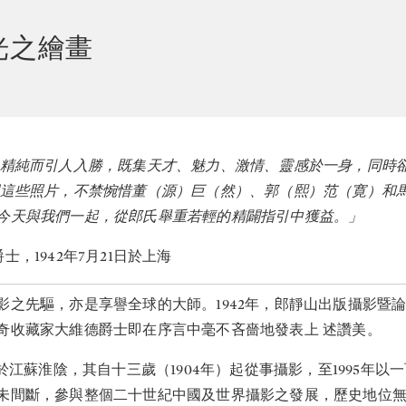
光之繪畫
）精純而引人入勝，既集天才、魅力、激情、靈感於一身，同時
閱這些照片，不禁惋惜董（源）巨（然）、郭（熙）范（寛）和
今天與我們一起，從郎氏舉重若輕的精闢指引中獲益。」
士，1942年7月21日於上海
影之先驅，亦是享譽全球的大師。1942年，郎靜山出版攝影暨
奇收藏家大維德爵士即在序言中毫不吝嗇地發表上 述讚美。
生於江蘇淮陰，其自十三歲（1904年）起從事攝影，至1995年以
未間斷，參與整個二十世紀中國及世界攝影之發展，歷史地位