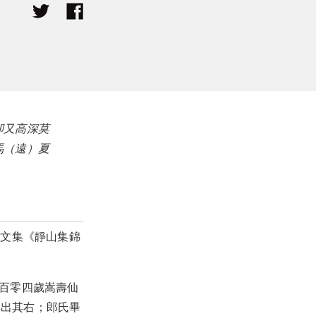
卻又高深莫
馬（遠）夏
論文集《靜山集錦
一百零四歲嵩壽仙
無出其右；郎氏畢