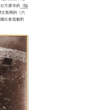
天台方廣寺的
《臨
灣太魯閣的《六
中國社會面貌對