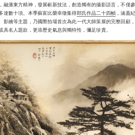
，融滙東方精神，發展嶄新技法，創造獨有的攝影語言，不僅
多達數十項。本季蘇富比榮幸徵集得
郎氏作品二十四幀
，涵蓋
、影繪等主題，乃國際拍場首次為此一代大師策展的完整回顧
或具名人題款，更添歷史氣息與獨特性，彌足珍貴。