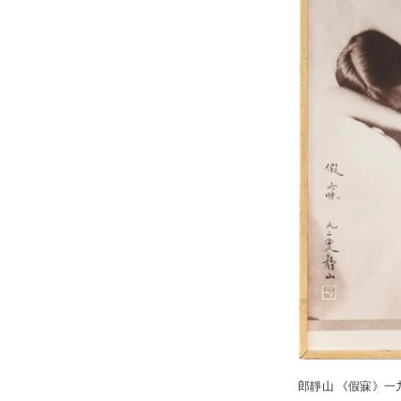
郎靜山 《假寐》一九二