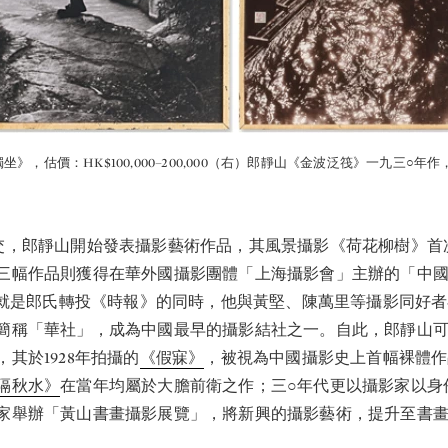
》，估價：HK$100,000–200,000（右）郎靜山《金波泛筏》一九三○年作，估
交，郎靜山開始發表攝影藝術作品，其風景攝影《荷花柳樹》首
三幅作品則獲得在華外國攝影團體「上海攝影會」主辦的「中
，也就是郎氏轉投《時報》的同時，他與黃堅、陳萬里等攝影同好
簡稱「華社」，成為中國最早的攝影結社之一。自此，郎靜山
其於1928年拍攝的
《假寐》
，被視為中國攝影史上首幅裸體作品
隔秋水》
在當年均屬於大膽前衛之作；三○年代更以攝影家以身
家舉辦「黃山書畫攝影展覽」，將新興的攝影藝術，提升至書