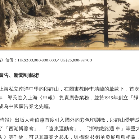
：HK$200,000-300,000／US$25,800-38,700
廣告、新聞到藝術
讀於上海私立南洋中學的郎靜山，在圖畫教師李靖蘭的啟蒙下，首
2年，郎氏進入上海《申報》 負責廣告業務，並於1919年創立「
成為中國廣告業之先軀。
上海《時報》出版人黃伯惠首度引入國外的彩色印刷機，郎靜山受聘
了「西湖博覽會」、「遠東運動會」、「浙贛鐵路通 車」等重
友》等刊物，可見其事業之起步，與攝影 技術的發展息息相關