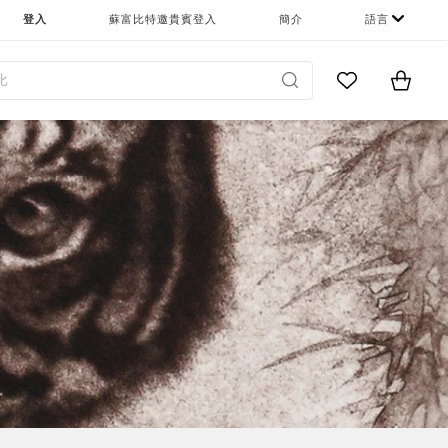
登入
蘇富比特邀貴賓登入
簡介
語言
Go to My Favor
Items i
0