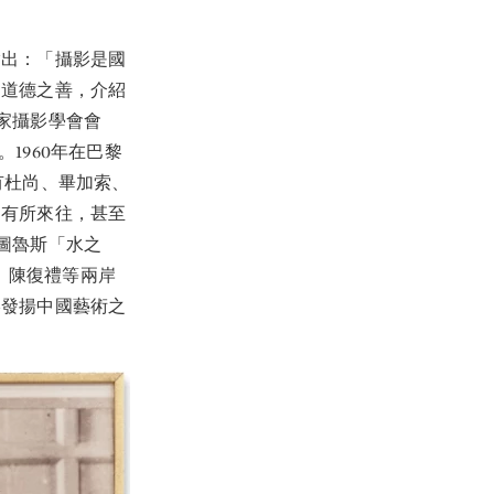
指出：「攝影是國
，道德之善，介紹
家攝影學會會
。1960年在巴黎
有杜尚、畢加索、
們有所來往，甚至
圖魯斯「水之
咸、陳復禮等兩岸
影發揚中國藝術之