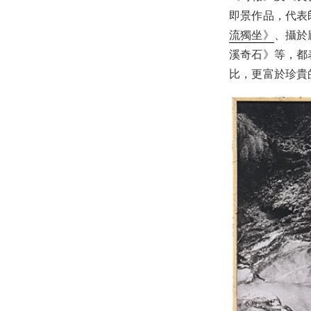
即景作品，代表
流獨坐》
、攝於
溪奇石》等，都
比，更富於珍貴