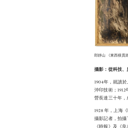
郎靜山 《東西橫貫路》估價
攝影：從科技、
1904年，就
沖印技術；191
營長達三十年，
1928 年，
攝影記者，拍攝
《時報》及《良