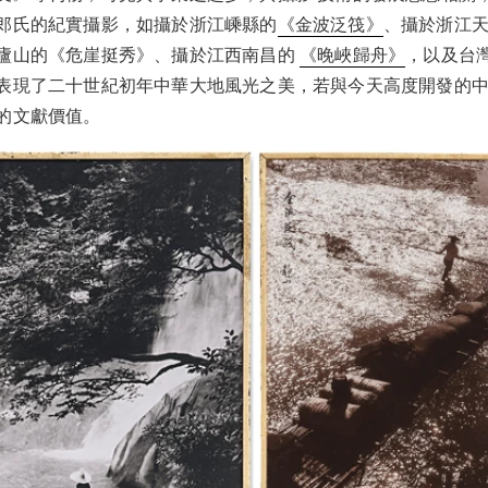
郎氏的紀實攝影，如攝於浙江嵊縣的
《金波泛筏》
、攝於浙江
廬山的《危崖挺秀》、攝於江西南昌的
《晚峽歸舟》
，以及台
表現了二十世紀初年中華大地風光之美，若與今天高度開發的
的文獻價值。