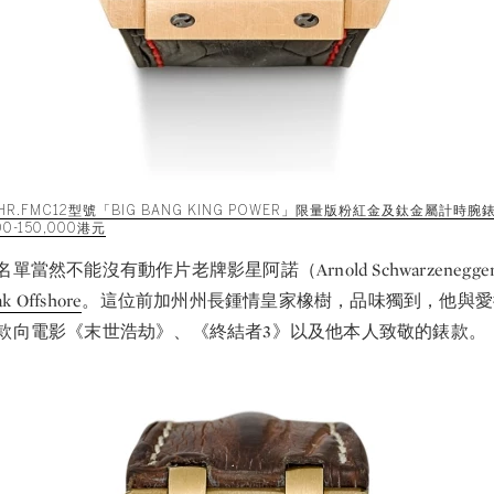
12.HR.FMC12型號「BIG BANG KING POWER」限量版粉紅金及鈦金屬計
0-150,000港元
當然不能沒有動作片老牌影星阿諾（Arnold Schwarzenegg
 Offshore
。這位前加州州長鍾情皇家橡樹，品味獨到，他與愛
款向電影《末世浩劫》、《終結者3》以及他本人致敬的錶款。