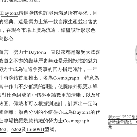
號
Daytona
精鋼腕錶也許能夠滿足所有要求，同
的經典。這是勞力士第一款自家生產並出售的
ona，在現今市場上廣為流通，錶盤設計形形色
家歡心。
言，勞力士Daytona一直以來都是深受大眾喜
後道之不盡的顯赫歷史無疑是最難抵擋的魅力
年，勞力士成為迪通拿賽事的官方指定時計，一年
時腕錶首度推出，名為Cosmograph，特意為
當中作出不少低調的調整，使腕錶外觀更加鮮
由對比色組成的小錶盤令讀數更加清晰，以及印
錶圈。佩戴者可以根據測速計，計算出一定時
距離；顏色分明的小錶盤亦成為Daytona的代
勞力士16520型
專場搜羅幾款精緻的勞力士Cosmograph
計時鍊帶腕錶，年份
元
262
、
6263
及
116509H
型號。