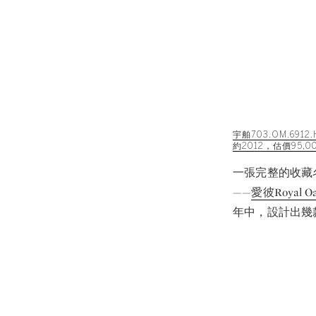
宇舶703.OM.69
約2012，估價95,00
一張完整的收藏名單
——
愛彼Royal Oak
年中，設計出幾