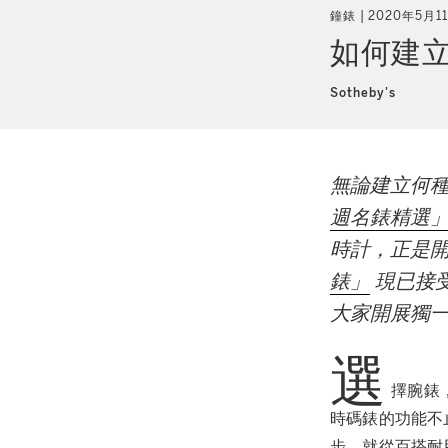
鐘錶
2020年5月1
如何建
Sotheby's
無論建立何
週名錶精選
時計，正是
錶」
現已接
大家開展獨
選
擇腕錶
時碼錶的功能不
步，就從百搭耐