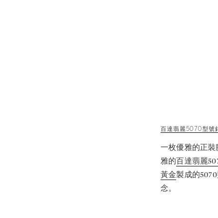
百達翡麗5070型號鉑
一枚優雅的正裝
雅的
百達翡麗50
黃金
製成的507
念。