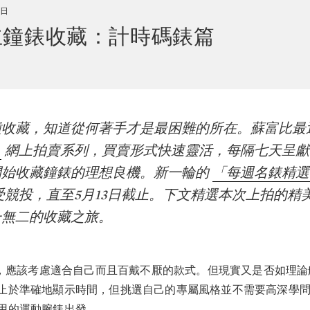
1日
立鐘錶收藏：計時碼錶篇
種收藏，知道從何著手才是最困難的所在。蘇富比最
」
網上拍賣系列，買賣形式快速靈活，每隔七天呈獻
開始收藏鐘錶的理想良機。新一輪的
「每週名錶精選
受競投，直至5月13日截止。下文精選本次上拍的精
一無二的收藏之旅。
，應該考慮適合自己而且百戴不厭的款式。但現實又是否如理論
止於準確地顯示時間，但挑選自己的專屬風格並不需要高深學
用的運動腕錶出發。