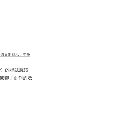
時腕錶備日期顯示，年份
er）的標誌腕錶
彼聯手創作的幾