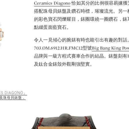
Ceramics Diagono
恰如其分的比例很容易擄獲
搭配珠母貝錶盤及鑽石時標，璀璨流光。另一
的彩色寶石閃爍耀目，錶圈環繞一圈鑽石，錶
點綴蛋面藍寶石。
令人一見傾心的腕錶有時也能引出有趣的對話
703.OM.6912.HR.FMC12型號
Big Bang King Po
品牌與一級方程式賽車合作的結晶。錶盤刻有F
及鈦合金錶殼外觀剛強堅實。
CS DIAGONO」
及珠母貝錶盤，