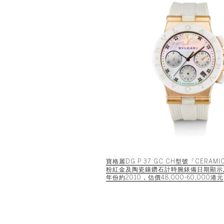
寶格麗DG P 37 GC CH型號「CERAMI
粉紅金及陶瓷鑲鑽石計時腕錶備日期顯示
年份約2010，估價48,000-60,000港元