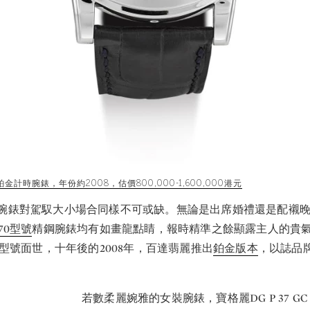
金計時腕錶，年份約2008，估價800,000-1,600,000港元
腕錶對駕馭大小場合同樣不可或缺。無論是出席婚禮還是配襯
70型號
精鋼腕錶均有如畫龍點睛，報時精準之餘顯露主人的貴氣。
0型號面世，十年後的2008年，百達翡麗推出
鉑金版本
，以誌品
若數柔麗婉雅的女裝腕錶，寶格麗DG P 37 GC