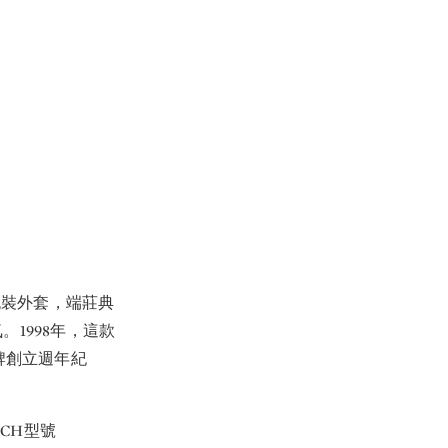
晚裝外套，端莊典
1998年，這款
牌創立週年紀
 CH型號