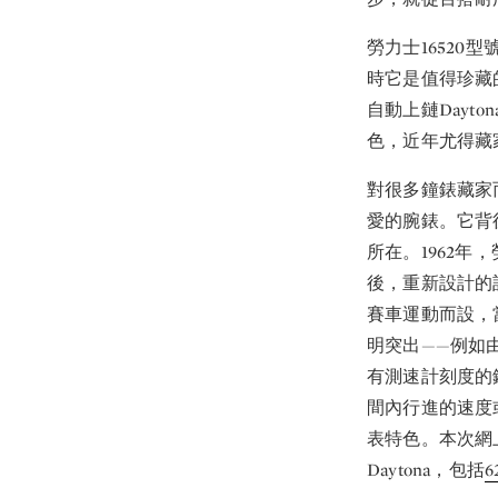
勞力士16520型
時它是值得珍藏
自動上鏈Dayt
色，近年尤得藏
對很多鐘錶藏家而
愛的腕錶。它背
所在。1962
後，重新設計的計
賽車運動而設，
明突出——例如
有測速計刻度的
間內行進的速度或
表特色。本次網上
Daytona，包括
6