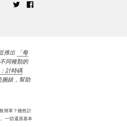
近推出
「每
不同種類的
：計時碼
美腕錶，幫助
般簡單？雖然計
問。一切還原基本