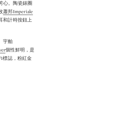
芳心。陶瓷錶圈
枚
蕭邦Imperiale
耳和計時按鈕上
。宇舶
wer
個性鮮明，是
1標誌，粉紅金