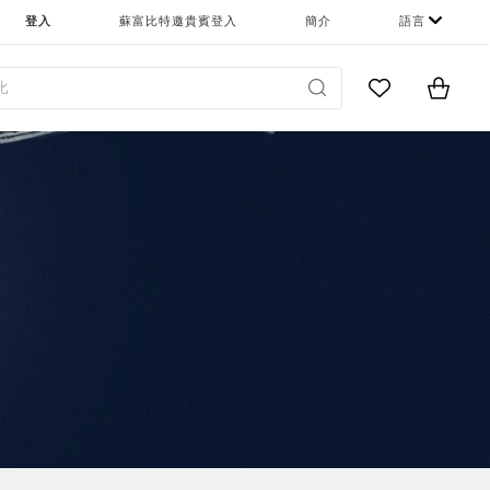
登入
蘇富比特邀貴賓登入
簡介
語言
Go to My Favor
Items i
0