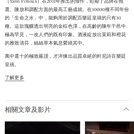
（Yann Fillioux）在2011年推出的傑作，彰顯了品牌在甄
選、陳放和調配方面的最高工藝成就。在10000種不同年份
的「生命之水」中，能夠用於調配百樂廷皇禧的只有10
種。這款瑰釀透出明亮的金棕色澤，在高齡的陳年干邑中
極為罕見，一改人們的既有印象。酒液綻放出茉莉和橙花
的雅致清芬，絲絲草本氣息縈繞其中。
萬中選十的極致嚴謹，才淬煉出品質卓絕的軒尼詩百樂廷
皇禧。
了解更多
相關文章及影片