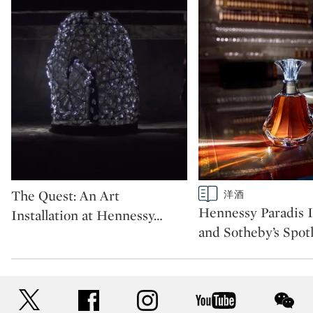
Type: video
Type: story
The Quest: An Art
洋酒
CATEGORY:
Hennessy Paradis 
Installation at Hennessy
…
and Sotheby’s Spot
twitter
facebook
instagram
youtube
wec