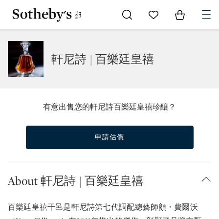
Go to My Favorites
Items in Sh
0
軒尼詩 | 百樂廷皇禧
有意出售您的軒尼詩百樂廷皇禧珍釀？
申請估價
About 軒尼詩 | 百樂廷皇禧
百樂廷皇禧干邑是軒尼詩第七代調配總藝師顏・費爾沃