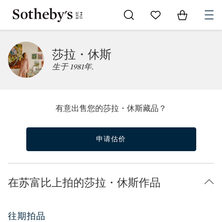
Go to My Favorites
Items in Sh
0
莎拉・休斯
生于 1981年.
有意出售您的莎拉・休斯藏品？
申请估价
在苏富比上拍的莎拉・休斯作品
往期拍品