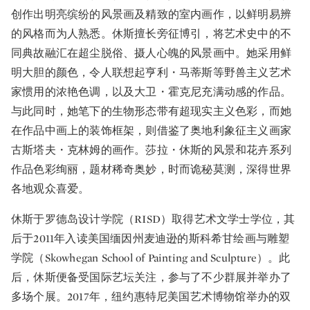
创作出明亮缤纷的风景画及精致的室内画作，以鲜明易辨
的风格而为人熟悉。休斯擅长旁征博引，将艺术史中的不
同典故融汇在超尘脱俗、摄人心魄的风景画中。她采用鲜
明大胆的颜色，令人联想起亨利・马蒂斯等野兽主义艺术
家惯用的浓艳色调，以及大卫・霍克尼充满动感的作品。
与此同时，她笔下的生物形态带有超现实主义色彩，而她
在作品中画上的装饰框架，则借鉴了奥地利象征主义画家
古斯塔夫・克林姆的画作。莎拉・休斯的风景和花卉系列
作品色彩绚丽，题材稀奇奥妙，时而诡秘莫测，深得世界
各地观众喜爱。
休斯于罗德岛设计学院（RISD）取得艺术文学士学位，其
后于2011年入读美国缅因州麦迪逊的斯科希甘绘画与雕塑
学院（Skowhegan School of Painting and Sculpture）。此
后，休斯便备受国际艺坛关注，参与了不少群展并举办了
多场个展。2017年，纽约惠特尼美国艺术博物馆举办的双