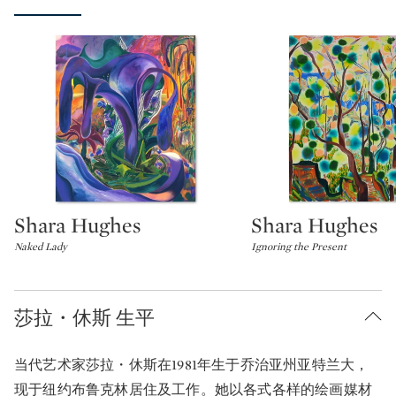
Shara Hughes
Shara Hughes
Type: lot
Type: lot
Naked Lady
Ignoring the Present
莎拉・休斯 生平
当代艺术家莎拉・休斯在1981年生于乔治亚州亚特兰大，
现于纽约布鲁克林居住及工作。她以各式各样的绘画媒材