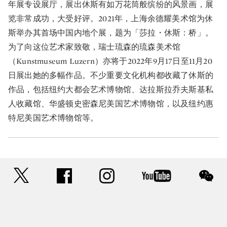
年展专设展厅，展出休斯有如万花筒般缤纷的风景画，展
览非常成功，大受好评。2021年，上海余德耀美术馆为休
斯举办其首场中国内地个展，题为「莎拉・休斯：桥」。
为了向这位艺术家致敬，瑞士琉森的琉森美术馆
（Kunstmuseum Luzern）亦将于2022年9月17日至11月20
日展出她的多幅作品。不少重要文化机构都收藏了休斯的
作品，包括纽约大都会艺术博物馆、达拉斯拉乔夫斯基私
人收藏馆、华盛顿史密森尼美国艺术博物馆，以及纽约惠
特尼美国艺术博物馆等。
twitter
facebook
instagram
youtube
wec