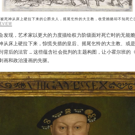
543）正被死神从床上硬拉下来的公爵夫人，摇尾乞怜的大主教，收受贿赂却不知死
EVIEW
会发现，艺术家以更大的力度描绘权力阶级面对死亡时的无能
神从床上硬拉下来，惊慌失措的皇后、摇尾乞怜的大主教、或
到背后的法官 ... 这些蕴含社会批判的主题构图，让小霍尔班的
刺画和政治漫画的先驱。