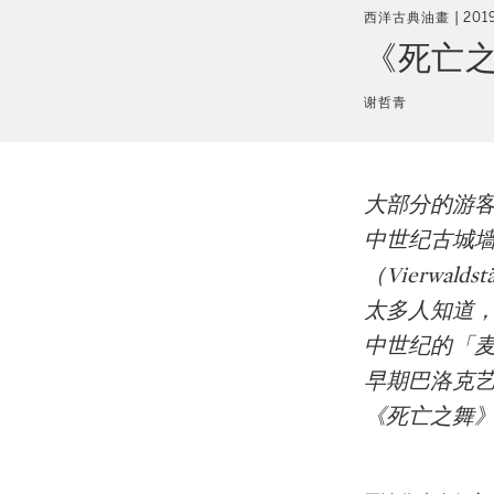
西洋古典油畫
201
《死亡之
谢哲青
大部分的游客
中世纪古城
（Vierwal
太多人知道
中世纪的「麦糠
早期巴洛克艺术
《死亡之舞》（