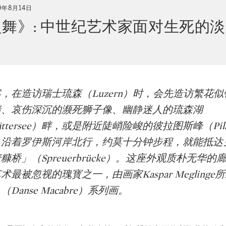
9年8月14日
舞》: 中世纪艺术家面对生死的
，在造访瑞士琉森（Luzern）时，会先造访繁花
墙、哀伤深沉的濒死狮子像、幽静迷人的琉森湖
dstättersee）畔，或是附近陡峭险峻的彼拉图斯峰（Pil
，沿着罗伊斯河岸北行，约莫十分钟步程，就能抵达
桥」（Spreuerbrücke）。这座外观质朴无华
最被忽视的瑰寳之一，由画家Kaspar Meglinge
Danse Macabre）系列画。