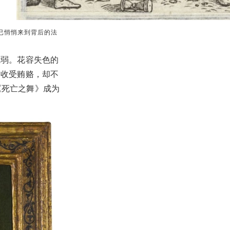
亡已悄悄来到背后的法
脆弱。花容失色的
是收受贿赂，却不
《死亡之舞》成为