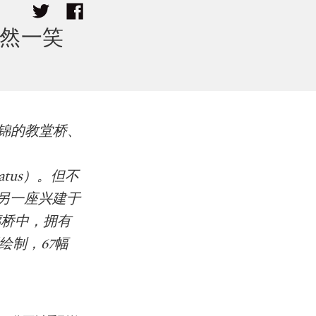
淡然一笑
似锦的教堂桥、
atus）。但不
另一座兴建于
的廊桥中，拥有
所绘制，67幅