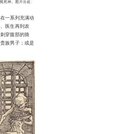
直视死神。图片出处:
他在一系列充满动
族、医生再到农
枪刺穿腹部的骑
的贵族男子；或是