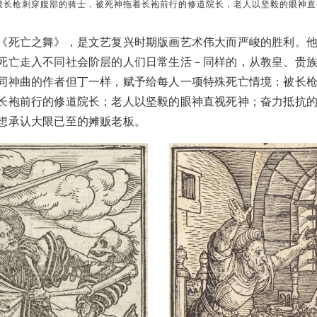
543）被长枪刺穿腹部的骑士，被死神拖着长袍前行的修道院长，老人以坚毅的眼神
《死亡之舞》，是文艺复兴时期版画艺术伟大而严峻的胜利。
死亡走入不同社会阶层的人们日常生活－同样的，从教皇、贵
同神曲的作者但丁一样，赋予给每人一项特殊死亡情境：被长
长袍前行的修道院长；老人以坚毅的眼神直视死神；奋力抵抗
想承认大限已至的摊贩老板。