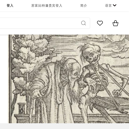
登入
苏富比特邀贵宾登入
简介
语言
Go to My Favor
Items i
0