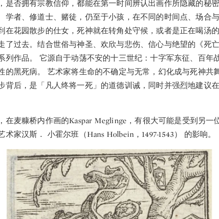
，是否拥有宗教信仰，都能在第一时间辨认出画作所隐藏的秘
、学者、修道士、赌徒，仍至于小孩，在不同的时间点、场合
到在花园散步的仕女，死神就在转角处守候，或者是正在喝汤
走了过去。结合世俗与神圣、欢欣与悲伤、信心与绝望的《死
系列作品。 它源自于动荡不安的十三世纪：十字军东征、百年
性的黑死病。 艺术家将生命的不确定与无常，幻化成与死神共
步背后，是「凡人终将一死」的道德训诫，同时并强烈地建议
在麦糠桥内作画的Kaspar Meglinge，有很大可能是受到另
家汉斯． 小霍尔班（Hans Holbein，1497-1543） 的影响。