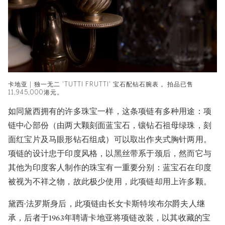
卡地亚 | 独一无二 'TUTTI FRUTTI' 宝石配钻石腕表 。拍品已售
11,945,000港元。
如同黛西拥有的许多珠宝一样，这条项链有多种用途：项
链中心部份（由两大颗刻面蓝宝石，镶钻石祖母绿珠，刻
面红宝片及马眼形钻石组成）可以取出作夹式胸针两用。
项链的设计忠于印度风格，以黑丝带系于颈后，然而它与
其他为印度客人制作的珠宝有一重要分别：蓝宝石在印度
被视为不祥之物，故此极少使用，此项链却用上许多颗。
黛西·法罗斯身后，此项链由长女卡斯特埃布尔爵夫人继
承，后者于1963年聘请卡地亚将项链改装，以其收藏的宝