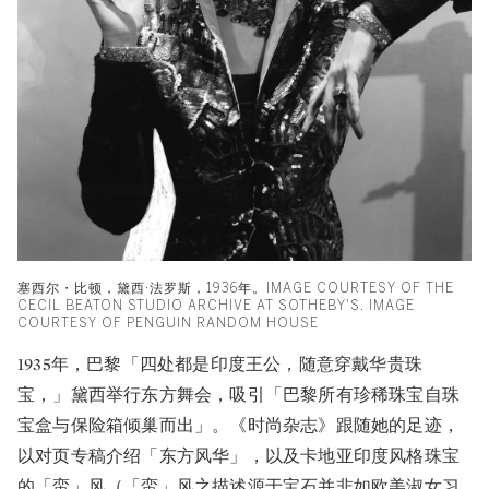
塞西尔・比顿，黛西·法罗斯，1936年。IMAGE COURTESY OF THE
CECIL BEATON STUDIO ARCHIVE AT SOTHEBY'S. IMAGE
COURTESY OF PENGUIN RANDOM HOUSE
1935年，巴黎「四处都是印度王公，随意穿戴华贵珠
宝，」黛西举行东方舞会，吸引「巴黎所有珍稀珠宝自珠
宝盒与保险箱倾巢而出」。《时尚杂志》跟随她的足迹，
以对页专稿介绍「东方风华」，以及卡地亚印度风格珠宝
的「蛮」风（「蛮」风之描述源于宝石并非如欧美淑女习