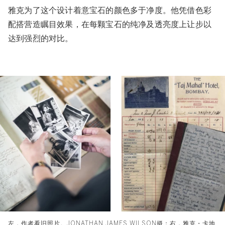
雅克为了这个设计着意宝石的颜色多于净度。他凭借色彩
配搭营造瞩目效果，在每颗宝石的纯净及透亮度上让步以
达到强烈的对比。
左，作者看旧照片。JONATHAN JAMES WILSON摄；右，雅克・卡地