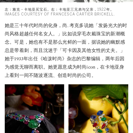
左：雅克・卡地亚买宝石。右：卡地亚三兄弟与父亲，1922年。
IMAGES COURTESY OF FRANCESCA CARTIER BRICKELL.
她是三十年代时尚的化身，尚. 考克多说她「发扬光大的时
尚风格超越任何名女人。」比如说穿毛衣戴珠宝的新潮概
念。可是，她也有不是那么光鲜的一面，据说她的幽默感
总是带着刺，而且沈迷于「可卡因及其他女性的丈夫。」
她于1933年出任《哈泼时尚》杂志的巴黎编辑，两年后因
为感觉无聊而离职。她更愿意成为时尚icon，在卡地亚身
上看到一间不随波逐流、创造时尚的公司。