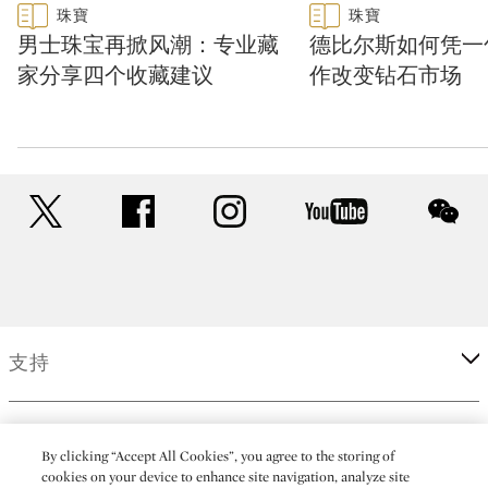
Type: featured
Type: featured
珠寶
珠寶
CATEGORY:
CATEGORY:
男士珠宝再掀风潮：专业藏
德比尔斯如何凭一
家分享四个收藏建议
作改变钻石市场
twitter
facebook
instagram
youtube
wec
支持
企业
By clicking “Accept All Cookies”, you agree to the storing of
cookies on your device to enhance site navigation, analyze site