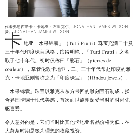
作者弗朗西斯卡・卡地亚・布里克尔。JONATHAN JAMES WILSON
摄。 JONATHAN JAMES WILSON
卡
地亚「水果锦囊」（Tutti Frutti）珠宝充满二十及
三十年代印度珠宝风格，缤纷明艳，「Tutti Frutti」之名
取于七十年代。初时仅称曰「彩石」（pierres de
couleur），掌管伦敦卡地亚，二、三十年代常赴印度的雅
克・卡地亚则曾称之为「印度珠宝」（Hindou jewels）。
「水果锦囊」珠宝以雅克从东方带回的雕刻宝石制成，揉
合异国情调于现代美感，首次面世旋即深受当时的时尚先
驱喜爱。
令人意外的是，它们当时比其他卡地亚名品价格为低，在
大萧条时期是极为理想的收藏投资。