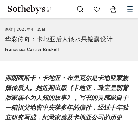
Go to My Favorites
Items in Sh
0
珠寶
2025年4月15日
华彩传奇：卡地亚后人谈水果锦囊设计
Francesca Cartier Brickell
弗朗西斯卡・卡地亚・布里克尔是卡地亚家族
嫡传后人。她近期出版《卡地亚：珠宝皇朝背
后家族不为人知的故事》，写书的灵感缘自于
一箱祖父地窖中失落多年的信件，经过十年独
立研究写成，纪录家族及卡地亚公司的历史。