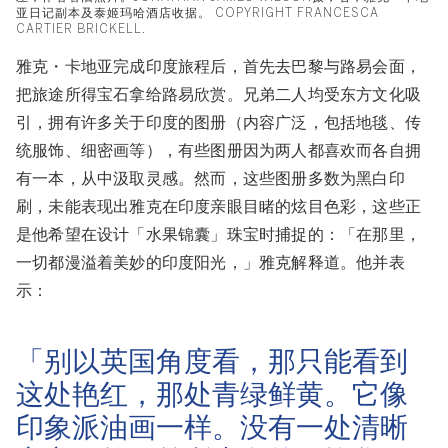
亚日记副本及泰姬玛哈酒店收据。 COPYRIGHT FRANCESCA
CARTIER BRICKELL.
雅克・卡地亚完成印度旅程后，首先去巴黎与路易会面，
把旅途所得宝石拿给路易欣赏。兄弟二人均受东方文化吸
引，拥有许多关于印度的图册（内容广泛，包括地毯、传
统服饰、细密画等），有些图册因为两人都喜欢而各自拥
有一本，从中汲取灵感。然而，这些图册多数为黑白印
刷，未能表现出雅克在印度亲眼目睹的炫目色彩，这些正
是他希望在设计「水果锦囊」珠宝时捕捉的：「在那里，
一切都漫溢着美妙的印度阳光，」雅克解释道。他并表
示：
「别以英国角度看，那只能看到
这处艳红，那处青绿鲜黄。它像
印象派油画一样。没有一处清晰