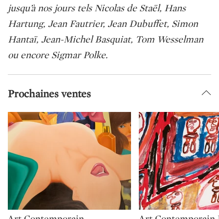
jusqu’à nos jours tels Nicolas de Staël, Hans
Hartung, Jean Fautrier, Jean Dubuffet, Simon
Hantaï, Jean-Michel Basquiat, Tom Wesselman
ou encore Sigmar Polke.
Prochaines ventes
Type: auction
Type: auction
Art Contemporain
Art Contemporain