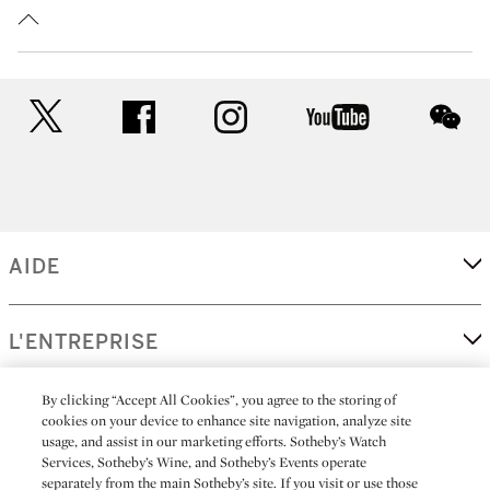
twitter
facebook
instagram
youtube
wec
AIDE
L'ENTREPRISE
By clicking “Accept All Cookies”, you agree to the storing of
EN SAVOIR PLUS
cookies on your device to enhance site navigation, analyze site
usage, and assist in our marketing efforts. Sotheby’s Watch
Services, Sotheby’s Wine, and Sotheby’s Events operate
separately from the main Sotheby’s site. If you visit or use those