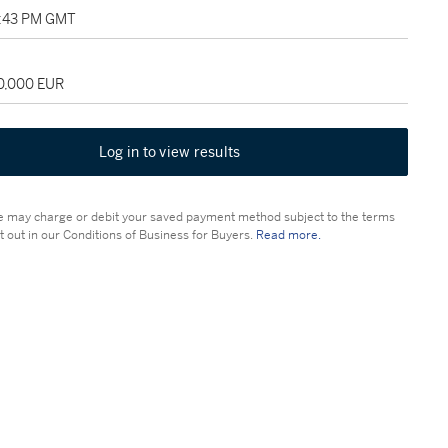
12:43 PM GMT
30,000 EUR
Log in to view results
 may charge or debit your saved payment method subject to the terms
t out in our Conditions of Business for Buyers.
Read more.