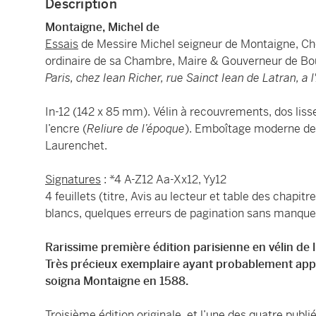
Description
Montaigne, Michel de
Essais
de Messire Michel seigneur de Montaigne, Ch
ordinaire de sa Chambre, Maire & Gouverneur de B
Paris, chez Iean Richer, rue Sainct Iean de Latran, a 
In-12 (142 x 85 mm). Vélin à recouvrements, dos liss
l’encre (
Reliure de l’époque
). Emboîtage moderne de 
Laurenchet.
Signatures
: *4 A-Z12 Aa-Xx12, Yy12
4 feuillets (titre, Avis au lecteur et table des chapitre
blancs, quelques erreurs de pagination sans manque
Rarissime première édition parisienne en vélin de 
Très précieux exemplaire ayant probablement appa
soigna Montaigne en 1588.
Troisième édition originale
, et l’une des quatre publi