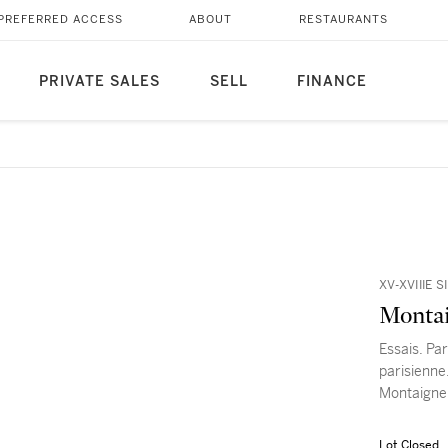
PREFERRED ACCESS
ABOUT
RESTAURANTS
PRIVATE SALES
SELL
FINANCE
XV-XVIIIE S
Montai
Essais. Par
parisienne
Montaigne
Lot Closed