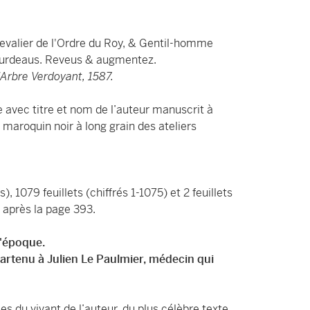
evalier de l'Ordre du Roy, & Gentil-homme
ourdeaus. Reveus & augmentez.
l'Arbre Verdoyant, 1587.
e avec titre et nom de l’auteur manuscrit à
maroquin noir à long grain des ateliers
s), 1079 feuillets (chiffrés 1-1075) et 2 feuillets
 après la page 393.
l'époque.
rtenu à Julien Le Paulmier, médecin qui
ées du vivant de l’auteur, du plus célèbre texte