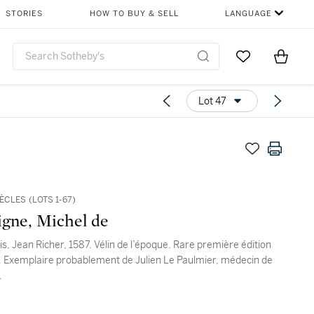
STORIES
HOW TO BUY & SELL
LANGUAGE
Go to My Favor
Items i
0
Lot 47
IÈCLES (LOTS 1-67)
gne, Michel de
is, Jean Richer, 1587. Vélin de l’époque. Rare première édition
. Exemplaire probablement de Julien Le Paulmier, médecin de
.