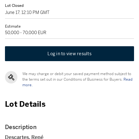
Lot Closed
June 17, 12:10 PM GMT
Estimate
50,000 - 70,000 EUR
Log in to view results
We may charge or debit your saved payment method subject to
the terms set out in our Conditions of Business for Buyers.
Read
more.
Lot Details
Description
Descartes, René