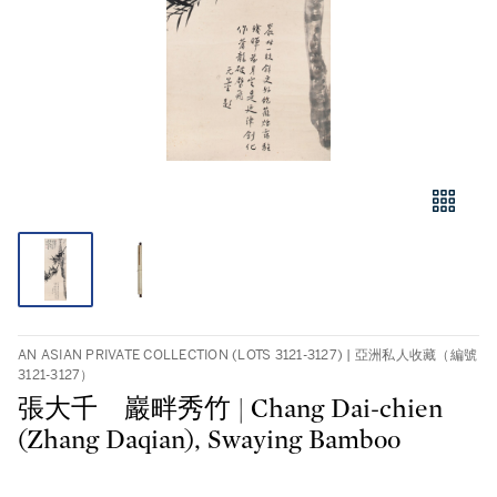
AN ASIAN PRIVATE COLLECTION (LOTS 3121-3127) | 亞洲私人收藏（編號
3121-3127）
張大千 巖畔秀竹 | Chang Dai-chien
(Zhang Daqian), Swaying Bamboo