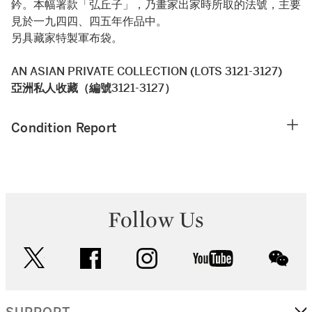
鈐。本幅署款「弘丘子」，乃畫家出家時所取的法號，主要
見於一九四四、四五年作品中。
另具藏家特製軍布袋。
AN ASIAN PRIVATE COLLECTION (LOTS 3121-3127)
亞洲私人收藏（編號3121-3127）
Condition Report
Follow Us
twitter
facebook
instagram
youtube
wec