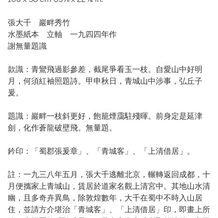
張大千 巖畔秀竹
水墨紙本 立軸 一九四四年作
謝無量題識
款識：青鸞飛過影參差，截尾爭看玉一枝。自愛山中好明
月，何須紅袖照題詩。甲申秋日，青城山中涉事，弘丘子
爰。
題識：巖畔一枝斜更好，飽籠煙靄駐殘暉。前身定是延津
劍，化作蒼龍破壁飛。無量題。
鈐印：「蜀郡張爰章」、「青城客」、「上清借居」。
註：一九三八年五月，張大千逃離北京，輾轉返回成都，十
月便攜家上青城山，賃居於道家名觀上清宮中。其地山水清
幽，且多奇卉異鳥，除敦煌數年，大千在蜀中不時入山居
住，並請方介堪治「青城客」、「上清借居」印，即畫上所