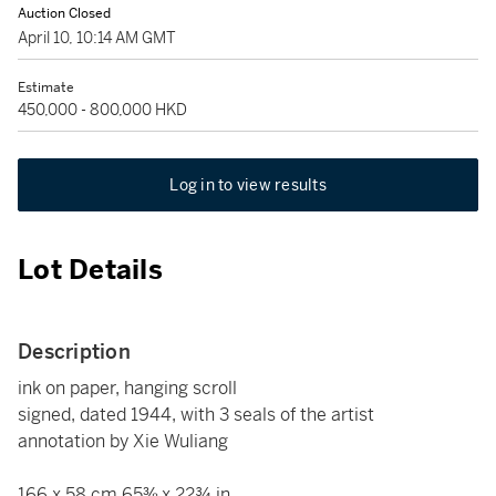
Auction Closed
April 10, 10:14 AM GMT
Estimate
450,000 - 800,000 HKD
Log in to view results
Lot Details
Description
ink on paper, hanging scroll
signed, dated 1944, with 3 seals of the artist
annotation by Xie Wuliang
166 x 58 cm 65⅜ x 22¾ in.