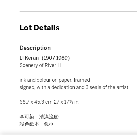
Lot Details
Description
Li Keran（1907-1989）
Scenery of River Li
ink and colour on paper, framed
signed, with a dedication and 3 seals of the artist
68.7 x 45.3 cm 27 x 17⅞ in.
李可染 清漓漁船
設色紙本 鏡框