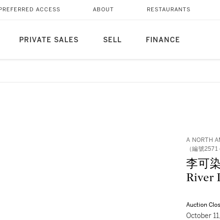
PREFERRED ACCESS
ABOUT
RESTAURANTS
PRIVATE SALES
SELL
FINANCE
A NORTH A
（編號2571 
李可染 清
River 
Auction Clo
October 1