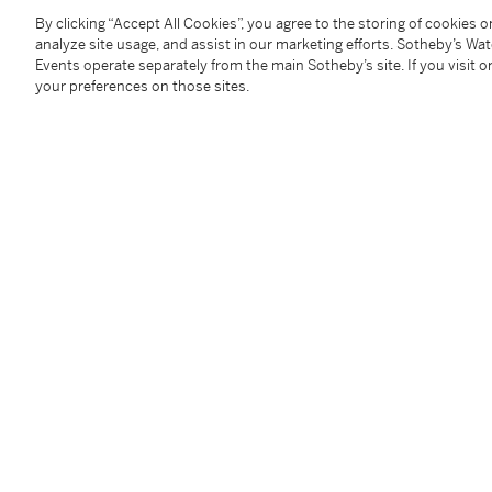
款識：清漓漁船。可染作。
By clicking “Accept All Cookies”, you agree to the storing of cookies 
貴一同志屬，即請指正。一九七八年，可染。
analyze site usage, and assist in our marketing efforts. Sotheby’s Wa
鈐印：「可染」、「河山如畫」、「可染」。
Events operate separately from the main Sotheby’s site. If you visit or
your preferences on those sites.
來源：香港蘇富比，一九九三年十月，中國書畫拍賣，編
上款：「貴一」即張貴一，廣州中國旅行社負責人。他
生，他款待周到，相陪遊玩，談文論藝，屢獲贈作品留
註：灕江題材始於畫家一九五九年桂林寫生，然景色雖
萬青力解讀為「也就是減弱遠近透視大小差別，人為地
多，這麼遠，船也不會這麼清楚」。後經畫家提煉、衍
造雄偉氣勢；亦有取清淡調子表現灕江之空濛迷離，「
群山、樹蔭以淡墨、淡花青層層積染，淡而不薄，清潤
船，將觀者視線吸引至這一「畫眼」，可見畫家駕馭此
A NORTH AMERICAN PRIVATE COLLECTION （L
2578）