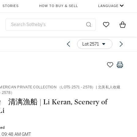
STORIES
HOW TO BUY & SELL
LANGUAGE
Go to My Favor
Items i
0
Lot 2571
MERICAN PRIVATE COLLECTION （LOTS 2571 - 2578）| 北美私人收藏
- 2578）
漓漁船 | Li Keran, Scenery of
Li
sed
1, 09:48 AM GMT