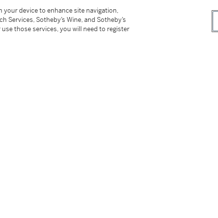
on your device to enhance site navigation,
tch Services, Sotheby’s Wine, and Sotheby’s
 use those services, you will need to register
號841
嗜書畫，性熱情好客，各地書畫家赴穗旅遊寫
念。
美，入畫甚難，可染遂取「以大觀小法」構圖，
擴展境界。如果真的站在江邊，則看不到這麼
生出不同版本，如以濃墨重色皴染層層山巒，營
如置身水晶宮中」。本幅佈景、色調接近後者，
通透。江水留白，成全幅最亮處，兼以細筆寫漁
題材已臻爐火純青之境。
OTS 2571 - 2578）| 北美私人收藏（編號2571 -