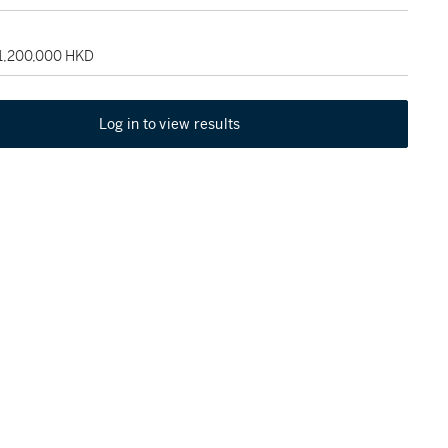
 1,200,000 HKD
Log in to view results