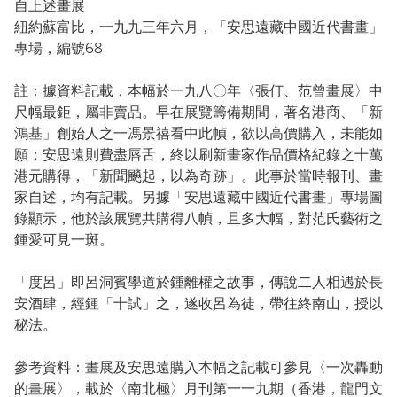
自上述畫展
紐約蘇富比，一九九三年六月，「安思遠藏中國近代書畫」
專場，編號68
註：據資料記載，本幅於一九八〇年〈張仃、范曾畫展〉中
尺幅最鉅，屬非賣品。早在展覽籌備期間，著名港商、「新
鴻基」創始人之一馮景禧看中此幀，欲以高價購入，未能如
願；安思遠則費盡唇舌，終以刷新畫家作品價格紀錄之十萬
港元購得，「新聞飈起，以為奇跡」。此事於當時報刊、畫
家自述，均有記載。另據「安思遠藏中國近代書畫」專場圖
錄顯示，他於該展覽共購得八幀，且多大幅，對范氏藝術之
鍾愛可見一斑。
「度呂」即呂洞賓學道於鍾離權之故事，傳說二人相遇於長
安酒肆，經鍾「十試」之，遂收呂為徒，帶往終南山，授以
秘法。
參考資料：畫展及安思遠購入本幅之記載可參見〈一次轟動
的畫展〉，載於〈南北極〉月刊第一一九期（香港，龍門文