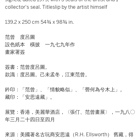
collector's seal. Titleslip by the artist himself
139.2 x 250 cm 54¾ x 98¾ in.
范曾 度呂圖
設色紙本 橫披 一九七九年作
畫家署簽
簽書：范曾度呂圖。
款識：度呂圖。己未孟冬，江東范曾。
鈐印：「范曾」、「情貌略似」、「罾何為兮木上」。
藏印：「安思遠藏」。
展覽：香港，美麗華酒店，〈張仃、范曾畫展〉，一九八〇
年三月二十四日至四月
來源：美國著名古玩商安思遠（R.H. Ellsworth） 舊藏，得