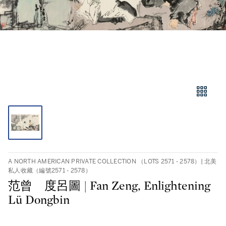
A NORTH AMERICAN PRIVATE COLLECTION （LOTS 2571 - 2578）| 北美
私人收藏（編號2571 - 2578）
范曾 度呂圖 | Fan Zeng, Enlightening
Lü Dongbin