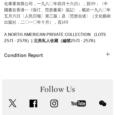
化事業有限公司，一九八〇年四月十六日），頁99；〈中
國畫在香港—《張仃、范曾畫展》追記〉，載於一九八〇年
五月六日〈人民日報〉第三版；及〈范曾自述〉（文化藝術
出版社，二〇一〇年十月），頁149
A NORTH AMERICAN PRIVATE COLLECTION （LOTS
2571 - 2578）| 北美私人收藏（編號2571 - 2578）
Condition Report
Follow Us
twitter
facebook
instagram
youtube
wec