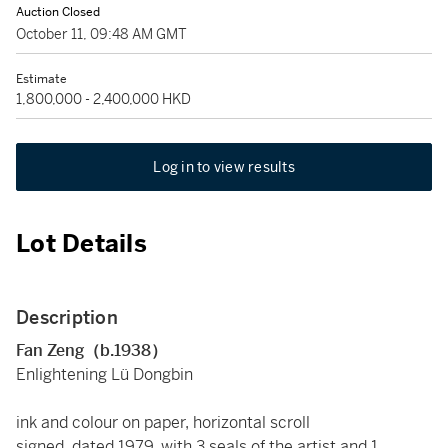
Auction Closed
October 11, 09:48 AM GMT
Estimate
1,800,000 - 2,400,000 HKD
Log in to view results
Lot Details
Description
Fan Zeng（b.1938）
Enlightening Lü Dongbin
ink and colour on paper, horizontal scroll
signed, dated 1979, with 3 seals of the artist and 1