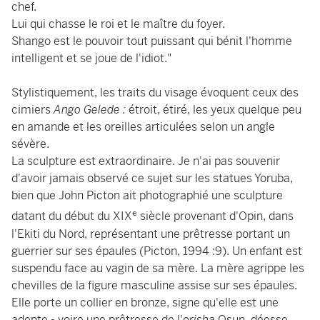
chef.
Lui qui chasse le roi et le maître du foyer.
Shango est le pouvoir tout puissant qui bénit l'homme
intelligent et se joue de l'idiot."
Stylistiquement, les traits du visage évoquent ceux des
cimiers
Ango Gelede :
étroit, étiré, les yeux quelque peu
en amande et les oreilles articulées selon un angle
sévère.
La sculpture est extraordinaire. Je n'ai pas souvenir
d'avoir jamais observé ce sujet sur les statues Yoruba,
bien que John Picton ait photographié une sculpture
e
datant du début du XIX
siècle provenant d'Opin, dans
l'Ekiti du Nord, représentant une prêtresse portant un
guerrier sur ses épaules (Picton, 1994 :9). Un enfant est
suspendu face au vagin de sa mère. La mère agrippe les
chevilles de la figure masculine assise sur ses épaules.
Elle porte un collier en bronze, signe qu'elle est une
adepte - voire une prêtresse de l'o
risha
Osun, déesse