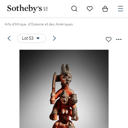
Go to My Favorites
Items in Sh
0
Arts d'Afrique, d'Océanie et des Amériques
Lot 53