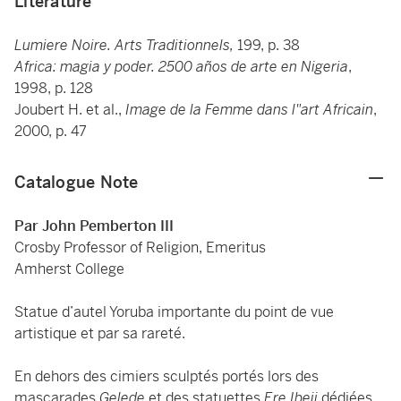
Literature
Lumiere Noire. Arts Traditionnels,
199, p. 38
Africa: magia y poder. 2500 años de arte en Nigeria
,
1998, p. 128
Joubert H. et al.,
Image de la Femme dans l"art Africain
,
2000, p. 47
Catalogue Note
Par John Pemberton III
Crosby Professor of Religion, Emeritus
Amherst College
Statue d’autel Yoruba importante du point de vue
artistique et par sa rareté.
En dehors des cimiers sculptés portés lors des
mascarades
Gelede
et des statuettes
Ere Ibeji
dédiées