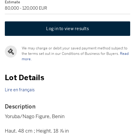
Estimate
80,000 - 120,000 EUR
Log in to view results
We may charge or debit your saved payment method subject to
the terms set out in our Conditions of Business for Buyers.
Read
more.
Lot Details
Lire en français
Description
Yoruba/Nago Figure, Benin
Haut. 48 cm ; Height. 18 ⅞ in