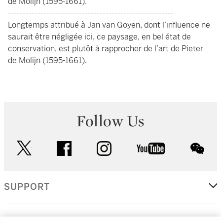
de Molijn (1595-1661).
--------------------------------------------------------
Longtemps attribué à Jan van Goyen, dont l’influence ne
saurait être négligée ici, ce paysage, en bel état de
conservation, est plutôt à rapprocher de l’art de Pieter
de Molijn (1595-1661).
Follow Us
twitter
facebook
instagram
youtube
wec
SUPPORT