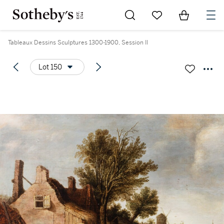
Go to My Favorites
Items in Sh
0
Tableaux Dessins Sculptures 1300-1900, Session II
Lot 150