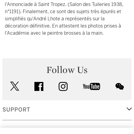
l'Annonciade à Saint Tropez. (Salon des Tuileries 1938,
n°1191). Finalement, ce sont des sujets très épurés et
simplifiés qu'André Lhote a représentés sur la
décoration définitive. En attestent les photos prises à
l'Académie avec le peintre brosses à la main.
Follow Us
twitter
facebook
instagram
youtube
wec
SUPPORT
CORPORATE