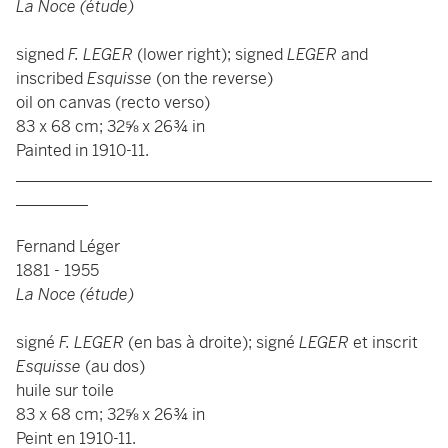
La Noce (étude)
signed
F. LEGER
(lower right); signed
LEGER
and
inscribed
Esquisse
(on the reverse)
oil on canvas (recto verso)
83 x 68 cm; 32⅝ x 26¾ in
Painted in 1910-11.
____________________________________________________
_________
Fernand Léger
1881 - 1955
La Noce (étude)
signé
F. LEGER
(en bas à droite); signé
LEGER
et inscrit
Esquisse
(au dos)
huile sur toile
83 x 68 cm; 32⅝ x 26¾ in
Peint en 1910-11.