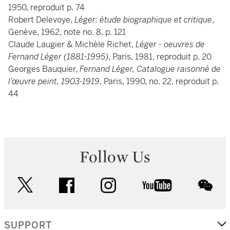
1950, reproduit p. 74
Robert Delevoye,
Léger: étude biographique et critique
,
Genève, 1962, note no. 8, p. 121
Claude Laugier & Michèle Richet,
Léger - oeuvres de
Fernand Léger (1881-1995)
, Paris, 1981, reproduit p. 20
Georges Bauquier,
Fernand Léger, Catalogue raisonné de
l’œuvre peint, 1903-1919
, Paris, 1990, no. 22, reproduit p.
44
Follow Us
twitter
facebook
instagram
youtube
wec
SUPPORT