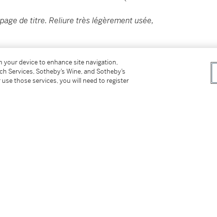
 page de titre. Reliure très légèrement usée,
aux petits fers, très probablement réalisée en
on your device to enhance site navigation,
tch Services, Sotheby’s Wine, and Sotheby’s
 use those services, you will need to register
ées dos à dos par chapitre. Les feuillets de
uillet de papier marbré et interfoliés de
re partie alterne avec ceux de la seconde,
le prédicateur jésuite Wilhelm Gumppenberg
on
Atlas Marianus
qui connaîtra plusieurs
trois éditions différentes.
e de la Vierge, cet ouvrage constitue aussi
 le culte des images saintes.