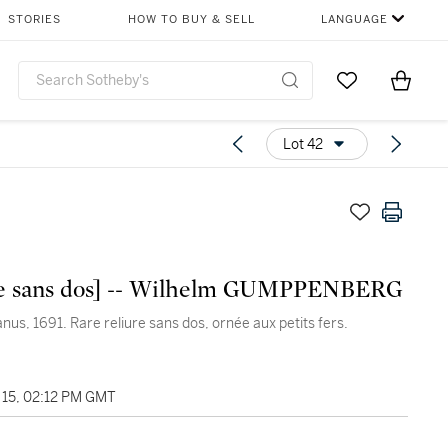
STORIES
HOW TO BUY & SELL
LANGUAGE
Go to My Favor
Items i
0
Lot 42
re sans dos] -- Wilhelm GUMPPENBERG
nus, 1691. Rare reliure sans dos, ornée aux petits fers.
15, 02:12 PM GMT