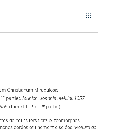
bem Christianum Miraculosis.
e
 1
partie),
Munich, Joannis Iaeklini, 1657
e
e
1659
(tome III, 1
et 2
partie).
rnés de petits fers floraux zoomorphes
ranches dorées et finement ciselées (
Reliure de