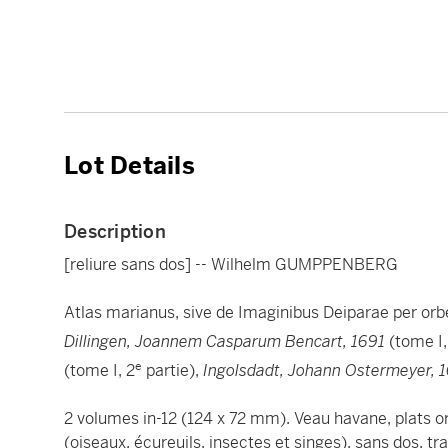
Lot Details
Description
[reliure sans dos] -- Wilhelm GUMPPENBERG
Atlas marianus, sive de Imaginibus Deiparae per or
Dillingen, Joannem Casparum Bencart, 1691
(tome I,
e
(tome I, 2
partie),
Ingolsdadt, Johann Ostermeyer, 
2 volumes in-12 (124 x 72 mm). Veau havane, plats o
(oiseaux, écureuils, insectes et singes), sans dos, t