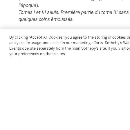
l’époque
).
Tomes I et III seuls. Première partie du tome III sans
quelques coins émoussés.
Rare et étonnant exemple de reliure sans dos, ornée 
By clicking “Accept All Cookies”, you agree to the storing of cookies 
Allemagne du Sud
.
analyze site usage, and assist in our marketing efforts. Sotheby’s Wa
Events operate separately from the main Sotheby’s site. If you visit or
Chaque tome est divisé en deux parties égales dispos
your preferences on those sites.
chaque chapitre sont réunis et contrecollés sur un fe
feuillets blancs réglés. Chaque chapitre de la premiè
chacun d’eux formant ainsi un livret à part.
Au lendemain de la guerre de Trente Ans, en 1657, 
(1609-1675) publie pour la première fois à Munich s
éditions en allemand et en latin. Cet exemplaire mêle 
À mi-chemin entre topographie sacrée et encyclopédi
une riposte aux Protestants, alors en croisade contre