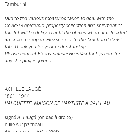
Tamburini.
Due to the various measures taken to deal with the
Covid-19 epidemic, property collection and shipment of
this lot will be delayed until the offices where it is located
are able to reopen. Please refer to the “auction details”
tab. Thank you for your understanding
Please contact
FRpostsaleservices@sothebys.com
for
any shipping inquiries.
____________________________________________________
____________________________
ACHILLE LAUGÉ
1861 - 1944
L'ALOUETTE, MAISON DE L'ARTISTE À CAILHAU
signé
A. Laugé
(en bas à droite)
huile sur panneau
49,5 x 73 cm; 19½ x 28¾ in.