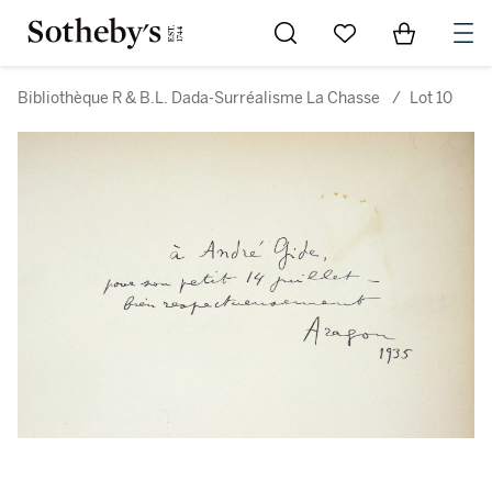
Go to My Favorites
Items in Sh
0
Bibliothèque R & B.L. Dada-Surréalisme La Chasse
/
Lot 10