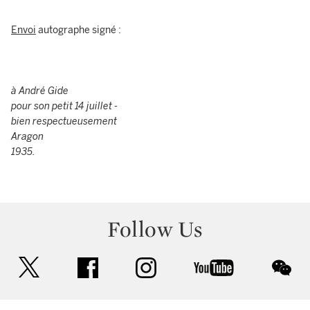
Envoi
autographe signé :
à André Gide
pour son petit 14 juillet -
bien respectueusement
Aragon
1935.
Follow Us
twitter
facebook
instagram
youtube
wec