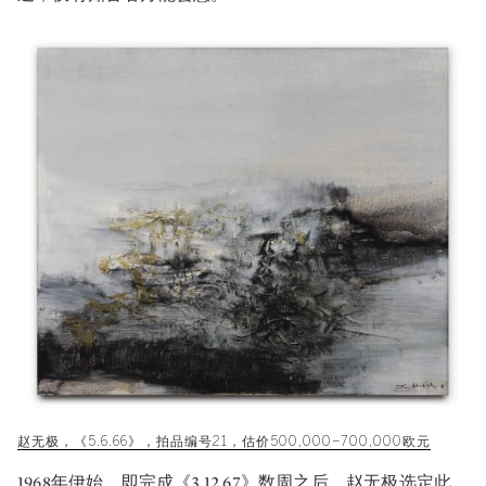
赵无极，《5.6.66》，拍品编号21，估价500,000–700,000欧元
1968年伊始，即完成《3.12.67》数周之后，赵无极选定此