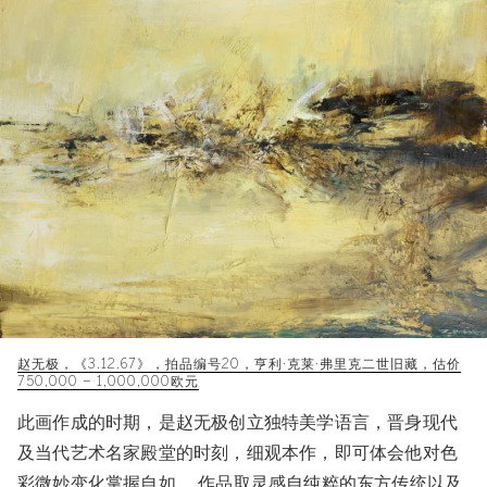
赵无极，《3.12.67》，拍品编号20，亨利·克莱·弗里克二世旧藏，估价
750,000 – 1,000,000欧元
此画作成的时期，是赵无极创立独特美学语言，晋身现代
及当代艺术名家殿堂的时刻，细观本作，即可体会他对色
彩微妙变化掌握自如。 作品取灵感自纯粹的东方传统以及