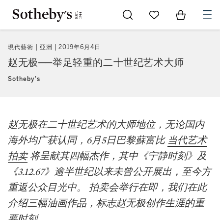
Go to My Favorites
Items in Sh
0
現代藝術 | 亞洲
2019年6月4日
赵无极──举足轻重的二十世纪艺术大师
Sotheby's
赵无极在二十世纪艺术的大师地位，无论国内
海外均广获认同，6月5日巴黎蘇富比
当代艺术
拍卖
将呈献其四幅杰作，其中《宁静时刻》及
《3.12.67》逾半世纪以来未曾公开展出，至今方
重返公众目光中。 拍卖会举行在即，我们在此
介绍三幅油画作品，标志赵无极创作生涯的重
要时刻。