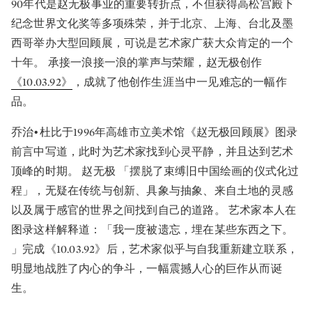
90年代是赵无极事业的重要转折点，不但获得高松宫殿下
纪念世界文化奖等多项殊荣，并于北京、上海、台北及墨
西哥举办大型回顾展，可说是艺术家广获大众肯定的一个
十年。 承接一浪接一浪的掌声与荣耀，赵无极创作
《10.03.92》
，成就了他创作生涯当中一见难忘的一幅作
品。
乔治•杜比于1996年高雄市立美术馆《赵无极回顾展》图录
前言中写道，此时为艺术家找到心灵平静，并且达到艺术
顶峰的时期。 赵无极 「摆脱了束缚旧中国绘画的仪式化过
程」，无疑在传统与创新、具象与抽象、来自土地的灵感
以及属于感官的世界之间找到自己的道路。 艺术家本人在
图录这样解释道：「我一度被遗忘，埋在某些东西之下。
」完成《10.03.92》后，艺术家似乎与自我重新建立联系，
明显地战胜了内心的争斗，一幅震撼人心的巨作从而诞
生。