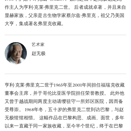
作主人为亨利·克莱·弗里克二世。 后者成就卓著，并且来自
显赫家族，父亲是古生物学家蔡尔兹‧弗里克，祖父乃美国
大亨，集成著名弗里克收藏。
艺术家
赵无极
亨利·克莱·弗里克二世于1965年至2001年间担任福瑞克收藏
董事会主席，并于哥伦比亚医学院担任荣誉教授。 此外他
又曾于越战期间两度主动请缨驻守一所郊区医院，因而备
受尊崇。 1968年冬，五十岁的弗里克二世到访巴黎，与赵
无极惺惺相惜。 这幅作品在巴黎构思、成画、面世，多年
以来一直藏于同一家族收藏，至今半个世纪，终于在巴黎