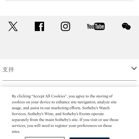
twitter
facebook
instagram
youtube
wec
支持
企业
By clicking “Accept All Cookies”, you agree to the storing of
cookies on your device to enhance site navigation, analyze site
usage, and assist in our marketing efforts. Sotheby’s Watch
更多
Services, Sotheby’s Wine, and Sotheby’s Events operate
separately from the main Sotheby’s site. If you visit or use those
services, you will need to register your preferences on those
sites.