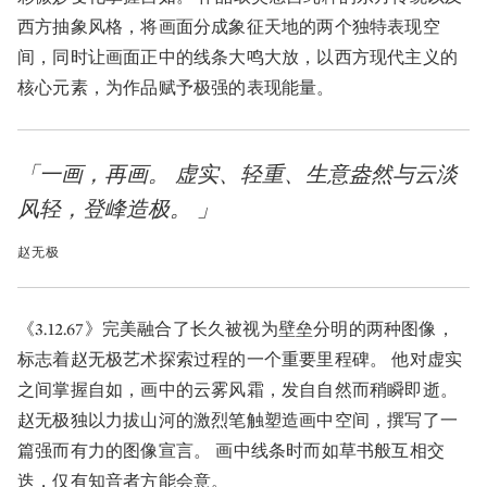
西方抽象风格，将画面分成象征天地的两个独特表现空
间，同时让画面正中的线条大鸣大放，以西方现代主义的
核心元素，为作品赋予极强的表现能量。
「一画，再画。 虚实、轻重、生意盎然与云淡
风轻，登峰造极。 」
赵无极
《3.12.67》完美融合了长久被视为壁垒分明的两种图像，
标志着赵无极艺术探索过程的一个重要里程碑。 他对虚实
之间掌握自如，画中的云雾风霜，发自自然而稍瞬即逝。
赵无极独以力拔山河的激烈笔触塑造画中空间，撰写了一
篇强而有力的图像宣言。 画中线条时而如草书般互相交
迭，仅有知音者方能会意。