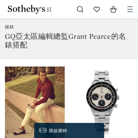
Go to My Favorites
Items in Sh
0
鐘錶
GQ亞太區編輯總監Grant Pearce的名
錶搭配
開啟圖輯