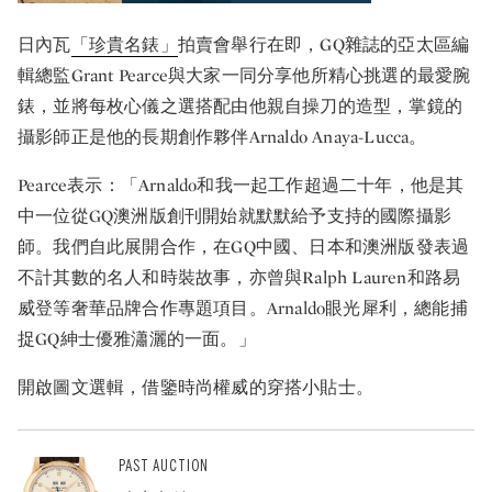
日內瓦
「珍貴名錶」
拍賣會舉行在即，GQ雜誌的亞太區編
輯總監Grant Pearce與大家一同分享他所精心挑選的最愛腕
錶，並將每枚心儀之選搭配由他親自操刀的造型，掌鏡的
攝影師正是他的長期創作夥伴Arnaldo Anaya-Lucca。
Pearce表示：「Arnaldo和我一起工作超過二十年，他是其
中一位從GQ澳洲版創刊開始就默默給予支持的國際攝影
師。我們自此展開合作，在GQ中國、日本和澳洲版發表過
不計其數的名人和時裝故事，亦曾與Ralph Lauren和路易
威登等奢華品牌合作專題項目。Arnaldo眼光犀利，總能捕
捉GQ紳士優雅瀟灑的一面。」
開啟圖文選輯，借鑒時尚權威的穿搭小貼士。
PAST AUCTION