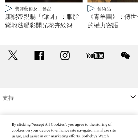
Type: video
Type: video
裝飾藝術及工藝品
藝術品
CATEGORY:
CATEGORY:
康熙帝親賜「御制」：胭脂
《青羊圖》：傳世
紫地琺瑯彩開光花卉紋盌
的權力密語
twitter
facebook
instagram
youtube
wec
支持
企業
By clicking “Accept All Cookies”, you agree to the storing of
cookies on your device to enhance site navigation, analyze site
usage, and assist in our marketing efforts. Sotheby’s Watch