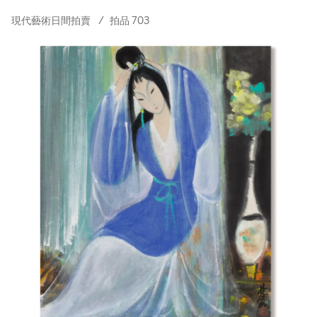
現代藝術日間拍賣
/
拍品 703