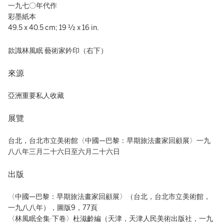
一九七〇年代作
彩墨紙本
49.5 x 40.5 cm; 19 ½ x 16 in.
款識林風眠 藝術家鈐印（右下）
來源
亞洲重要私人收藏
展覽
台北，台北市立美術館〈中國—巴黎：早期旅法畫家回顧展〉一九
八八年三月二十六日至六月二十六日
出版
〈中國—巴黎：早期旅法畫家回顧展〉（台北，台北市立美術館，
一九八八年），圖版9，77頁
〈林風眠全集·下卷〉杜滋齡編（天津，天津人民美術出版社，一九