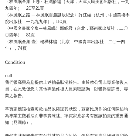
〈林風眠全集·上卷〉杜滋齡編（天津，天津人民美術出版社，一九
九四年），20至21頁
〈林風眠之路 — 林風眠百歲誕辰紀念〉許江編（杭州，中國美術學
院出版社，一九九九年），110頁
〈中國名畫家全集—林風眠〉郎紹君（台北，藝術家出版社，二〇
〇四年），81頁
〈林風眠全集·壹〉楊樺林編（北京，中國青年出版社，二〇一四
年），74頁
Condition
null
我們很高興為您提供上述拍品狀況報告。由於敝公司非專業修復人
員，在此敦促您向其他專業修復人員索取諮詢，以獲得更詳盡、專
業之報告。
準買家應該檢查每款拍品以確認其狀況，蘇富比所作的任何陳述均
為專業主觀看法而非事實陳述。準買家應參考有關該拍賣的重要通
知（見圖錄）。
雖然本狀況報告或有針對某拍品之討論，但所有拍賣品均根據印於