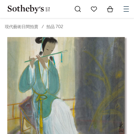
Go to My Favorites
Items in Sh
0
現代藝術日間拍賣
/
拍品 702