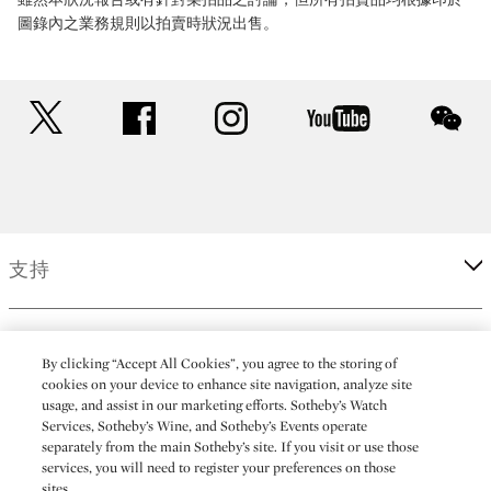
圖錄內之業務規則以拍賣時狀況出售。
twitter
facebook
instagram
youtube
wec
支持
企業
By clicking “Accept All Cookies”, you agree to the storing of
cookies on your device to enhance site navigation, analyze site
usage, and assist in our marketing efforts. Sotheby’s Watch
更多
Services, Sotheby’s Wine, and Sotheby’s Events operate
separately from the main Sotheby’s site. If you visit or use those
services, you will need to register your preferences on those
sites.