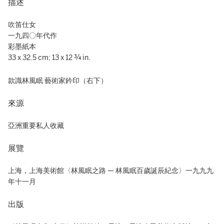
描述
吹笛仕女
一九四〇年代作
彩墨紙本
33 x 32.5 cm; 13 x 12 ¾ in.
款識林風眠 藝術家鈐印（右下）
來源
亞洲重要私人收藏
展覽
上海，上海美術館〈林風眠之路 — 林風眠百歲誕辰紀念〉一九九九
年十一月
出版