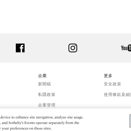
facebook
instagram
企業
更多
新聞稿
安全政策
私隱政策
使用條款及細
企業管理
device to enhance site navigation, analyze site usage,
e, and Sotheby’s Events operate separately from the
er your preferences on those sites.