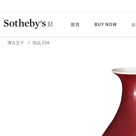
購買
BUY NOW
出
博古五千
/
拍品 534