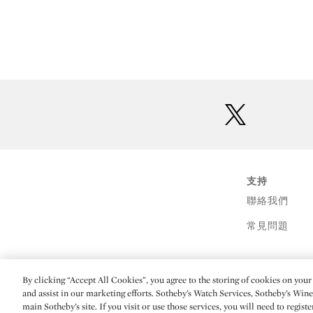
twitter
支持
聯絡我們
常見問題
By clicking “Accept All Cookies”, you agree to the storing of cookies on your 
(C) 2026 Sotheby's
and assist in our marketing efforts. Sotheby’s Watch Services, Sotheby’s Win
main Sotheby’s site. If you visit or use those services, you will need to regist