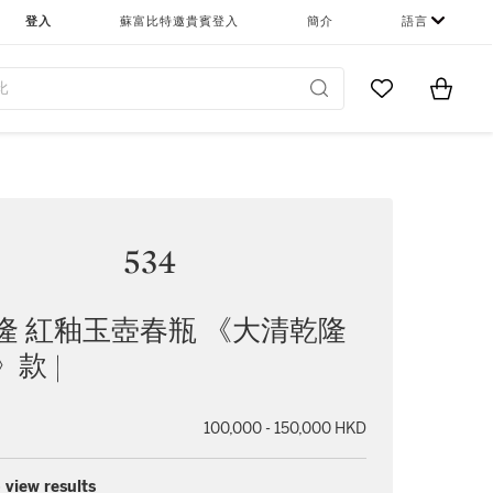
登入
蘇富比特邀貴賓登入
簡介
語言
Go to My Favor
Items i
0
534
隆 紅釉玉壺春瓶 《大清乾隆
款 |
100,000 - 150,000 HKD
 view results