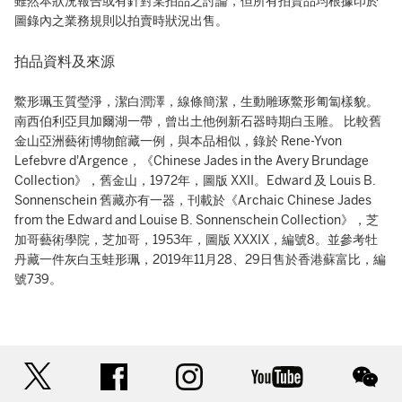
雖然本狀況報告或有針對某拍品之討論，但所有拍賣品均根據印於
圖錄內之業務規則以拍賣時狀況出售。
拍品資料及來源
鱉形珮玉質瑩淨，潔白潤澤，線條簡潔，生動雕琢鱉形匍匐樣貌。
南西伯利亞貝加爾湖一帶，曾出土他例新石器時期白玉雕。 比較舊
金山亞洲藝術博物館藏一例，與本品相似，錄於 Rene-Yvon
Lefebvre d'Argence，《Chinese Jades in the Avery Brundage
Collection》，舊金山，1972年，圖版 XXII。Edward 及 Louis B.
Sonnenschein 舊藏亦有一器，刊載於《Archaic Chinese Jades
from the Edward and Louise B. Sonnenschein Collection》，芝
加哥藝術學院，芝加哥，1953年，圖版 XXXIX，編號8。並參考牡
丹藏一件灰白玉蛙形珮，2019年11月28、29日售於香港蘇富比，編
號739。
twitter
facebook
instagram
youtube
wec