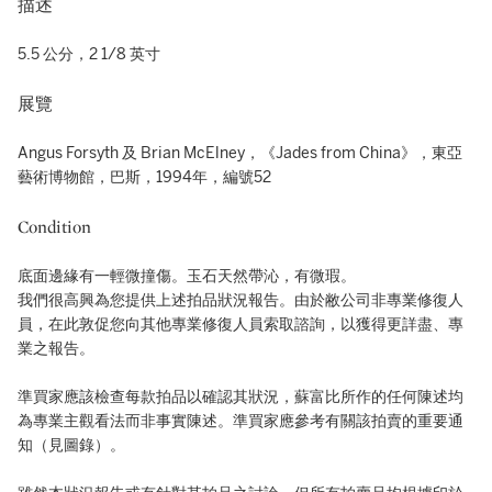
描述
5.5 公分，2 1/8 英寸
展覽
Angus Forsyth 及 Brian McElney，《Jades from China》，東亞
藝術博物館，巴斯，1994年，編號52
Condition
底面邊緣有一輕微撞傷。玉石天然帶沁，有微瑕。
我們很高興為您提供上述拍品狀況報告。由於敝公司非專業修復人
員，在此敦促您向其他專業修復人員索取諮詢，以獲得更詳盡、專
業之報告。
準買家應該檢查每款拍品以確認其狀況，蘇富比所作的任何陳述均
為專業主觀看法而非事實陳述。準買家應參考有關該拍賣的重要通
知（見圖錄）。