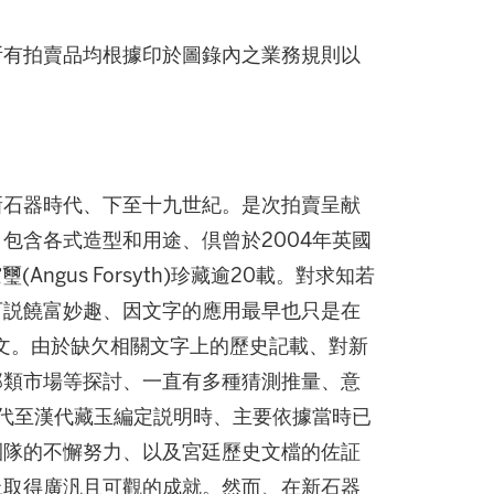
所有拍賣品均根據印於圖錄內之業務規則以
新石器時代、下至十九世紀。是次拍賣呈献
包含各式造型和用途、倶曾於2004年英國
ngus Forsyth)珍藏逾20載。對求知若
可説饒富妙趣、因文字的應用最早也只是在
骨文。由於缺欠相關文字上的歷史記載、對新
那類市場等探討、一直有多種猜測推量、意
時代至漢代藏玉編定説明時、主要依據當時已
團隊的不懈努力、以及宮廷歷史文檔的佐証
上取得廣汎且可觀的成就。然而、在新石器