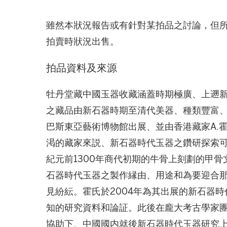
雖然本狀況報告或有針對某拍品之討論，但
拍賣時狀況出售。
拍品資料及來源
牡丹堂藏中國玉器收藏涵蓋時期極廣、上遡
之藏品由新石器時期至清代美器、種類豐富、
巴斯東亞藝術博物館出展、並由香港藏家A.霍璽(A
渇的藏家來説、新石器時代玉器之鑽研探索
紀元前1300年商代初期的牛骨上刻劃的甲
石器時代玉器之製作縁由、用途和為要迎合
見紛紜。霍氏於2004年為其出展的新石器
知的研究資料和論証。此後在龐大考古學家
協助下、中國國内就後新石器時代玉器研究