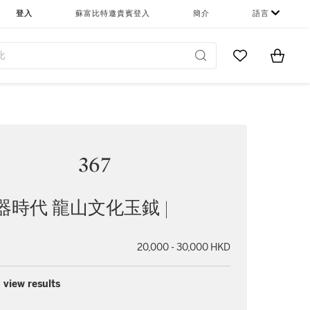
登入
蘇富比特邀貴賓登入
簡介
語言
Go to My Favor
Items i
0
367
器時代 龍山文化玉鉞 |
20,000 - 30,000 HKD
 view results