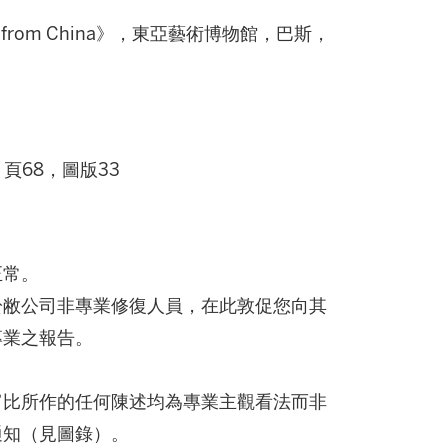
Jades from China》，東亞藝術博物館，巴斯，
年，頁68，圖版33
正常。
於敝公司非專業修復人員，在此敦促您向其
專業之報告。
富比所作的任何陳述均為專業主觀看法而非
通知（見圖錄）。