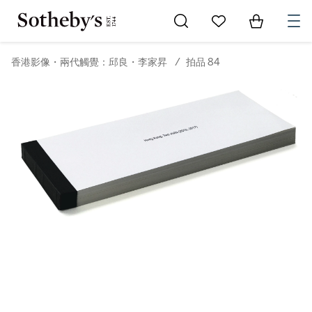
Go to My Favorites
Items in Sh
0
香港影像・兩代觸覺：邱良・李家昇
/
拍品 84