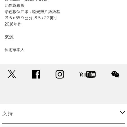
此作為獨版
彩色數位沖印，啞光照片紙紙基
21.6 x 55.9 公分; 8.5 x 22 英寸
2018年作
來源
藝術家本人
twitter
facebook
instagram
youtube
wec
支持