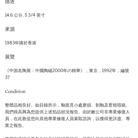
描述
14.6 公分, 5 3/4 英寸
來源
1983年購於香港
展覽
《中国名陶展：中國陶磁2000年の精華》，東京，1992年，編號
37
Condition
整體品相良好。如目錄所示，釉面見小處磨損、剝釉及窰燒瑕疵。
我們很高興為您提供上述拍品狀況報告。由於敝公司非專業修復人
員，在此敦促您向其他專業修復人員索取諮詢，以獲得更詳盡、專
業之報告。