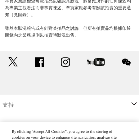
準買家應該檢查每款拍品以確認其狀況，蘇富比所作的任何陳述均
為專業主觀看法而非事實陳述。準買家應參考有關該拍賣的重要通
知（見圖錄）。
雖然本狀況報告或有針對某拍品之討論，但所有拍賣品均根據印於
圖錄內之業務規則以拍賣時狀況出售。
twitter
facebook
instagram
youtube
wec
支持
企業
By clicking “Accept All Cookies”, you agree to the storing of
cookies on your device to enhance site navigation, analyze site