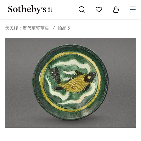
Go to My Favorites
Items in Sh
0
天民樓﹕歷代華瓷萃集
/
拍品 5