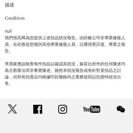
描述
Condition
null
我們很高興為您提供上述拍品狀況報告。由於敝公司非專業修復人
員，在此敦促您徵詢其他專業修復人員，以獲得更詳盡、專業之報
告。
準買家應該檢查每件拍品以確認其狀況，蘇富比所作的任何陳述均
為主觀看法而非事實陳述。雖然本狀況報告或有針對某拍品之討
論，但所有拍賣品均根據印於圖錄內之業務規則以拍賣時狀況出
售。
twitter
facebook
instagram
youtube
wec