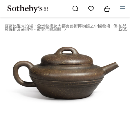
Go to My Favorites
Items in Sh
0
蘇富比週末拍場：亞洲藝術及大都會藝術博物館之中國藝術 - 佛
拍品
羅倫斯及赫伯特 • 歐雲伉儷惠贈
/
1205