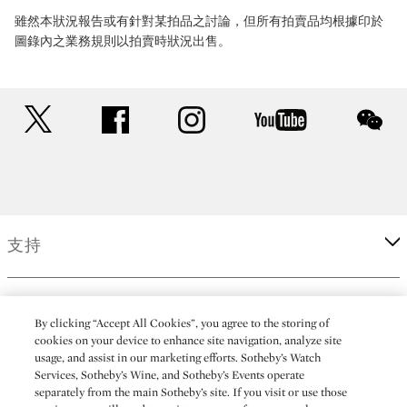
雖然本狀況報告或有針對某拍品之討論，但所有拍賣品均根據印於
圖錄內之業務規則以拍賣時狀況出售。
twitter
facebook
instagram
youtube
wec
支持
企業
By clicking “Accept All Cookies”, you agree to the storing of
cookies on your device to enhance site navigation, analyze site
usage, and assist in our marketing efforts. Sotheby’s Watch
更多
Services, Sotheby’s Wine, and Sotheby’s Events operate
separately from the main Sotheby’s site. If you visit or use those