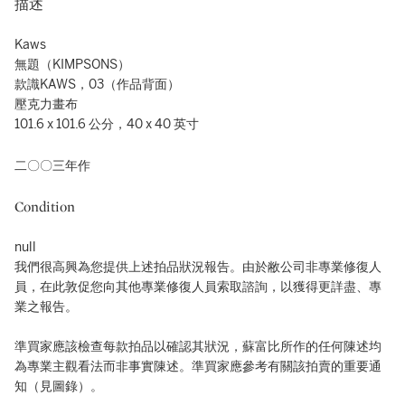
描述
Kaws
無題（KIMPSONS）
款識KAWS，03（作品背面）
壓克力畫布
101.6 x 101.6 公分，40 x 40 英寸
二〇〇三年作
Condition
null
我們很高興為您提供上述拍品狀況報告。由於敝公司非專業修復人
員，在此敦促您向其他專業修復人員索取諮詢，以獲得更詳盡、專
業之報告。
準買家應該檢查每款拍品以確認其狀況，蘇富比所作的任何陳述均
為專業主觀看法而非事實陳述。準買家應參考有關該拍賣的重要通
知（見圖錄）。