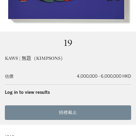
19
KAWS | 無題（KIMPSONS）
估價
4,000,000 - 6,000,000 HKD
Log in to view results
招標截止